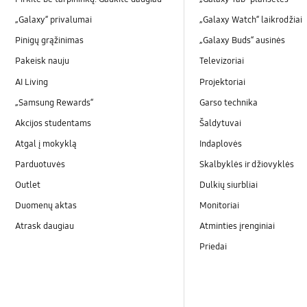
„Galaxy“ privalumai
„Galaxy Watch“ laikrodžiai
Pinigų grąžinimas
„Galaxy Buds“ ausinės
Pakeisk nauju
Televizoriai
AI Living
Projektoriai
„Samsung Rewards“
Garso technika
Akcijos studentams
Šaldytuvai
Atgal į mokyklą
Indaplovės
Parduotuvės
Skalbyklės ir džiovyklės
Outlet
Dulkių siurbliai
Duomenų aktas
Monitoriai
Atrask daugiau
Atminties įrenginiai
Priedai