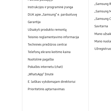
„Samsung R
Instrukcijos ir programinė įranga
„Samsung 
DUK apie „Samsung“ e. parduotuvę
„Samsung 
Garantija
Savitarna
Užsakyti produkto remontą
Mano užsa
Teisinio reglamentavimo informacija
Mano nuola
Techninės priežiūros centrai
Užregistruo
Telefonų ekrano keitimo kaina
Nuotolinė pagalba
Pokalbis internetu (chat)
„WhatsApp“ žinutė
E. laiškas vykdomajam direktoriui
Prioritetinis aptarnavimas