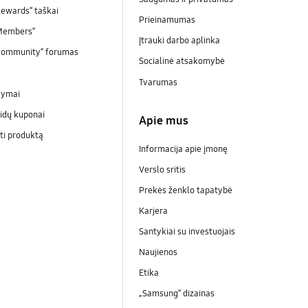
ewards“ taškai
Prieinamumas
Members“
Įtrauki darbo aplinka
Community“ forumas
Socialinė atsakomybė
Tvarumas
kymai
idų kuponai
Apie mus
ti produktą
Informacija apie įmonę
Verslo sritis
Prekės ženklo tapatybė
Karjera
Santykiai su investuojais
Naujienos
Etika
„Samsung“ dizainas