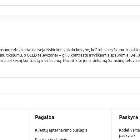
ung televizoriai garsėja išskirtine vaizdo kokybe, krištoliniu ryškumu ir patiki
kėtinu tikslumu, o OLED televizoriai – giliu kontrastu ir ryškiomis spalvomis. Dė
krina aiškesnį kontrastą ir šviesumą. Pasirinkite jums tinkamą Samsung televiz
Pagalba
Paskyra
Klientų aptarnavimo puslapis
Kodėl verta
paskyra?
Paieška puslapyje