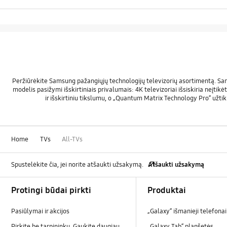
Peržiūrėkite Samsung pažangiųjų technologijų televizorių asortimentą. Sams
modelis pasižymi išskirtiniais privalumais: 4K televizoriai išsiskiria neįti
ir išskirtiniu tikslumu, o „Quantum Matrix Technology Pro“ užti
Home
TVs
All-TVs
Spustelėkite čia, jei norite atšaukti užsakymą.
Atšaukti užsakymą
Footer Navigation
Protingi būdai pirkti
Produktai
Pasiūlymai ir akcijos
„Galaxy“ išmanieji telefonai
Pirkite be tarpininkų. Gaukite daugiau
„Galaxy Tab“ planšetės