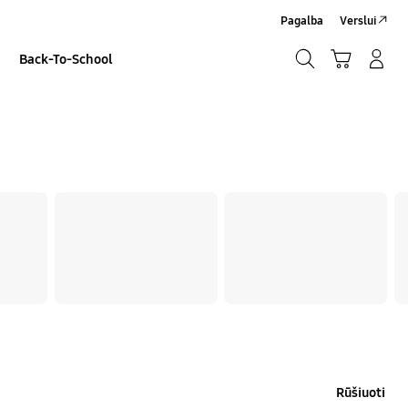
Pagalba
Verslui
Paieška
Vežimėlis
Prisijungti/Sign-Up
Back-To-School
Paieška
Rūšiuoti