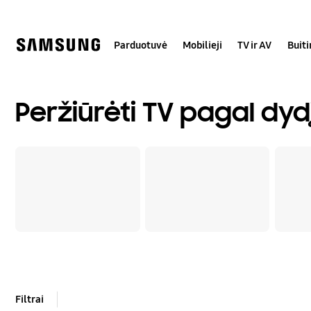
Skip
to
content
Parduotuvė
Mobilieji
TV ir AV
Buit
Peržiūrėti TV pagal dyd
Filtrai