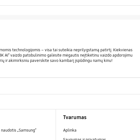
momis technologijomis – visa tai suteikia neprilygstamą patirtį. Kiekvienas
l „8K AI“ vaizdo patobulinimo galėsite mėgautis neįtikėtinu vaizdo apdorojimu
orių ir akimirksniu paverskite savo kambarį įspūdingu namų kinu!
Tvarumas
 naudotis „Samsung“
Aplinka
Saugumas ir privatumas