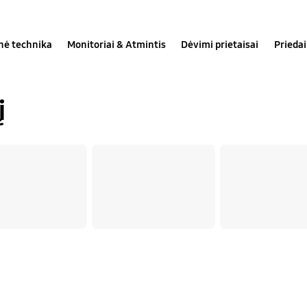
inė technika
Monitoriai & Atmintis
Dėvimi prietaisai
Priedai
į