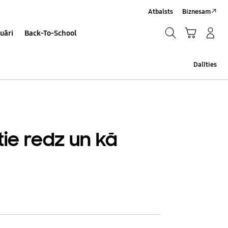
Atbalsts
Biznesam
Meklēt
Grozs
Pieteikšanās/Sign-Up
uāri
Back-To-School
Meklēt
Dalīties
tie redz un kā