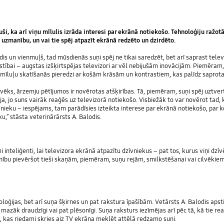
uši, ka arī viņu mīlulis izrāda interesi par ekrānā notiekošo. Tehnoloģiju ražo
 uzmanību, un vai tie spēj atpazīt ekrānā redzēto un dzirdēto.
ūdis un vienmuļš, tad mūsdienās suņi spēj ne tikai saredzēt, bet arī saprast tel
tīstībai – augstas izšķirtspējas televizori ar vēl nebijušām inovācijām. Piemē
as mīluļu skatīšanās pieredzi ar košām krāsām un kontrastiem, kas palīdz saprota
cilvēks, ārzemju pētījumos ir novērotas atšķirības. Tā, piemēram, suņi spēj uztve
ja, jo suns vairāk reaģēs uz televizorā notiekošo. Visbiežāk to var novērot tad, 
ieku – iespējams, tam parādīsies izteikta interese par ekrānā notiekošo, par k
u,” stāsta veterinārārsts A. Balodis.
mi inteliģenti, lai televizora ekrānā atpazītu dzīvniekus – pat tos, kurus viņi dz
nību pievēršot tieši skaņām, piemēram, suņu rejām, smilkstēšanai vai cilvēki
oloģijas, bet arī suņa šķirnes un pat rakstura īpašībām. Vetārsts A. Balodis apsti
– mazāk draudzīgi vai pat plēsonīgi. Suņa raksturs iezīmējas arī pēc tā, kā tie r
ie, kas riedami skries aiz TV ekrāna meklēt attēlā redzamo suni.