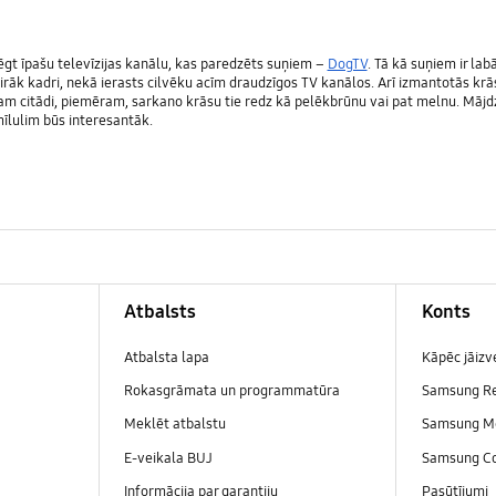
ēgt īpašu televīzijas kanālu, kas paredzēts suņiem –
DogTV
. Tā kā suņiem ir lab
irāk kadri, nekā ierasts cilvēku acīm draudzīgos TV kanālos. Arī izmantotās krāsa
am citādi, piemēram, sarkano krāsu tie redz kā pelēkbrūnu vai pat melnu. Mājdzī
 mīlulim būs interesantāk.
Atbalsts
Konts
Atbalsta lapa
Kāpēc jāiz
Rokasgrāmata un programmatūra
Samsung R
Meklēt atbalstu
Samsung M
E-veikala BUJ
Samsung C
Informācija par garantiju
Pasūtījumi