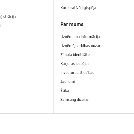
Korporatīvā ilgtspēja
ģistrācija
Par mums
i
Uzņēmuma informācija
Uzņēmējdarbības nozare
Zīmola identitāte
Karjeras iespējas
Investoru attiecības
Jaunumi
Ētika
Samsung dizains