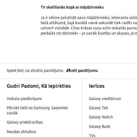
TV skatīšanās kopā ar mājdzīvnieku
Ja ir vēlme palutināt savu mājdzīvnieku, ieteicams uzsl
lielā attālumā, šajā kanālā vienā sekundē tiek raidīti va
uztvert vislabāk. Citas krāsas suņu acīm izskatās pavis
piedalās citi dzīvnieki – jo vairāk kustību un skaņas, jo
Spied šeit, lai atceltu pasūtījumu
Atcelt pasūtījumu
Footer Navigation
Gudri Padomi, Kā Iepirkties
Ierīces
Veikala piedāvājumi
Galaxy viedtālruņi
Pērciet tieši no Samsung. Saņemiet
Galaxy Tab
vairāk
Galaxy Watch
Galaxy priekšrocības
Galaxy Buds
Naudas atmaksa
TVs