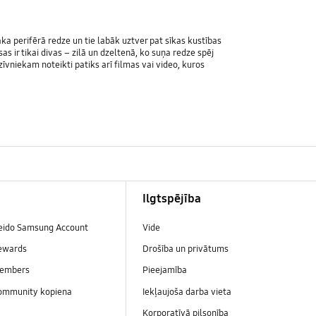
āka perifērā redze un tie labāk uztver pat sīkas kustības
s ir tikai divas – zilā un dzeltenā, ko suņa redze spēj
vniekam noteikti patiks arī filmas vai video, kuros
Ilgtspējība
veido Samsung Account
Vide
ewards
Drošība un privātums
embers
Pieejamība
ommunity kopiena
Iekļaujoša darba vieta
Korporatīvā pilsonība