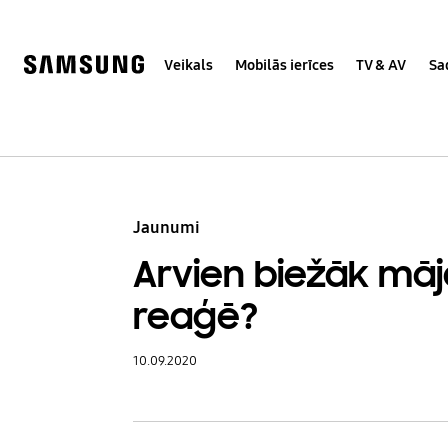
Skip
Skip
to
to
content
accessibility
help
Veikals
Mobilās ierīces
TV & AV
Sa
Jaunumi
Arvien biežāk mājd
reaģē?
10.09.2020