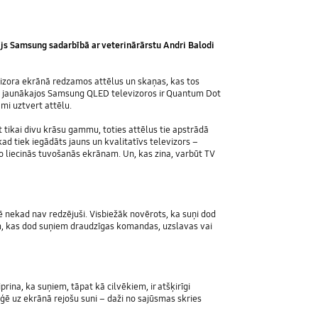
tājs Samsung sadarbībā ar veterinārārstu Andri Balodi
evizora ekrānā redzamos attēlus un skaņas, kas tos
ram, jaunākajos Samsung QLED televizoros ir Quantum Dot
mi uztvert attēlu.
rt tikai divu krāsu gammu, toties attēlus tie apstrādā
kad tiek iegādāts jauns un kvalitatīvs televizors –
o liecinās tuvošanās ekrānam. Un, kas zina, varbūt TV
īvē nekad nav redzējuši. Visbiežāk novērots, ka suņi dod
em, kas dod suņiem draudzīgas komandas, uzslavas vai
prina, ka suņiem, tāpat kā cilvēkiem, ir atšķirīgi
eaģē uz ekrānā rejošu suni – daži no sajūsmas skries