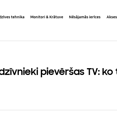
dzīves tehnika
Monitori & Krātuve
Nēsājamās ierīces
Akses
zīvnieki pievēršas TV: ko 