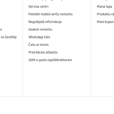
Servisa centri
Mana lapa
Pieteikt mobilo ierīču remontu
Produktu re
Regulējošā informācija
Mani kupon
as
Izsekot remontu
un žavētāji
WhatsApp čats
Čato ar mums
Prioritārais atbalsts
Sūtīt e-pastu izpilddirektoram