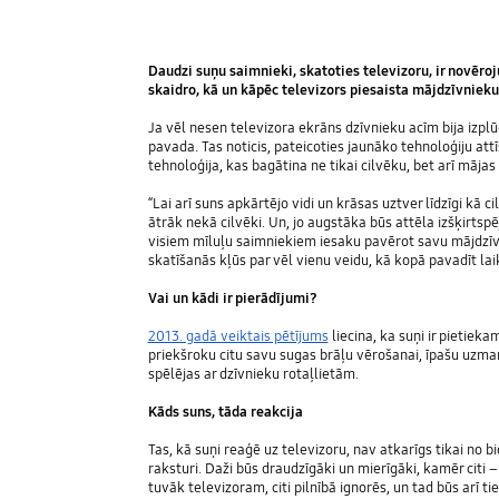
Daudzi suņu saimnieki, skatoties televizoru, ir novēroj
skaidro, kā un kāpēc televizors piesaista mājdzīvnieku
Ja vēl nesen televizora ekrāns dzīvnieku acīm bija izpl
pavada. Tas noticis, pateicoties jaunāko tehnoloģiju at
tehnoloģija, kas bagātina ne tikai cilvēku, bet arī māj
“Lai arī suns apkārtējo vidi un krāsas uztver līdzīgi kā 
ātrāk nekā cilvēki. Un, jo augstāka būs attēla izšķirtspē
visiem mīluļu saimniekiem iesaku pavērot savu mājdzīvn
skatīšanās kļūs par vēl vienu veidu, kā kopā pavadīt laik
Vai un kādi ir pierādījumi?
2013. gadā veiktais pētījums
liecina, ka suņi ir pietieka
priekšroku citu savu sugas brāļu vērošanai, īpašu uzma
spēlējas ar dzīvnieku rotaļlietām.
Kāds suns, tāda reakcija
Tas, kā suņi reaģē uz televizoru, nav atkarīgs tikai no bi
raksturi. Daži būs draudzīgāki un mierīgāki, kamēr citi 
tuvāk televizoram, citi pilnībā ignorēs, un tad būs arī t