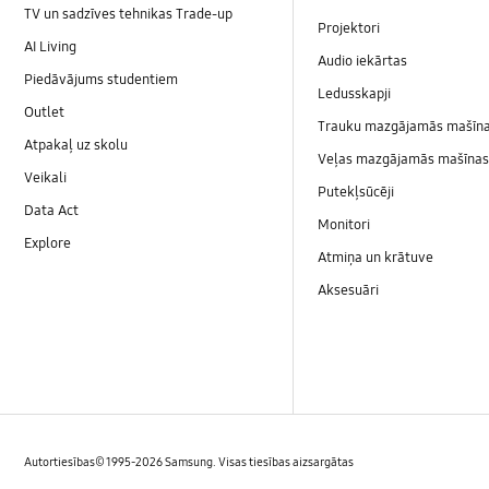
TV un sadzīves tehnikas Trade-up
Projektori
AI Living
Audio iekārtas
Piedāvājums studentiem
Ledusskapji
Outlet
Trauku mazgājamās mašīn
Atpakaļ uz skolu
Veļas mazgājamās mašīnas 
Veikali
Putekļsūcēji
Data Act
Monitori
Explore
Atmiņa un krātuve
Aksesuāri
Autortiesības© 1995-2026 Samsung. Visas tiesības aizsargātas