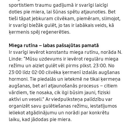
sportistiem traumu gadījumā ir svarīgi laicīgi
doties pie miera, lai šūnas spētu atjaunoties. Bet
tieši tāpat jebkuram cilvēkam, piemēram, slimojot,
ir svarīgi biežāk gulēt, jo tas ir labākais veids, kā
ķermenis spēj reģenerēties.
Miega rutīna – labas pašsajūtas pamatā
Ir svarīgi ievērot konstantu miega rutīnu, norāda N.
Linde: “Mūsu uzdevums ir ievērot regulāru miega
režīmu un aiziet gulēt vēl pirms plkst. 23:00. No
23:00 līdz 02:00 cilvēka ķermenī izdalās augšanas
hormoni. Tie piedalās un ietekmē ne tikai ķermeņa
augšanas, bet arī atjaunošanās procesus – citiem
vārdiem, tie nosaka, cik ilgi būsim jauni, fiziski
aktīvi un veseli.” Ar viedpulksteņa palīdzību var
organizēt savu gulētiešanas režīmu, iestatījumos
ieliekot atgādinājumu un norādi par konkrētu
laiku, kad jādodas pie miera.