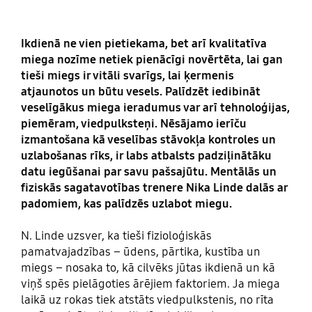
Ikdienā ne vien pietiekama, bet arī kvalitatīva
miega nozīme netiek pienācīgi novērtēta, lai gan
tieši miegs ir vitāli svarīgs, lai ķermenis
atjaunotos un būtu vesels. Palīdzēt iedibināt
veselīgākus miega ieradumus var arī tehnoloģijas,
piemēram, viedpulksteņi. Nēsājamo ierīču
izmantošana kā veselības stāvokļa kontroles un
uzlabošanas rīks, ir labs atbalsts padziļinātāku
datu iegūšanai par savu pašsajūtu. Mentālās un
fiziskās sagatavotības trenere Nika Linde dalās ar
padomiem, kas palīdzēs uzlabot miegu.
N. Linde uzsver, ka tieši fizioloģiskās
pamatvajadzības – ūdens, pārtika, kustība un
miegs – nosaka to, kā cilvēks jūtas ikdienā un kā
viņš spēs pielāgoties ārējiem faktoriem. Ja miega
laikā uz rokas tiek atstāts viedpulkstenis, no rīta