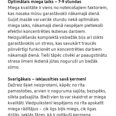
Optimālais miega laiks – 7-9 stundas
Miega kvalitāte ir viens no noteicošajiem faktoriem,
kas nosaka mūsu garastāvokli nākamajā dienā.
Guļot mazāk vai vairāk stundu nekā optimālais
miega laiks, nākamajā dienā nespējam pietiekoši
efektīvi koncentrēties ikdienas darbiem.
Neizgulēšanās komplektā visbiežāk būs arī slikts
garastāvoklis un stress, kas savukārt traucēs
pilnvērtīgi funkcionēt un koncentrēties darbiem
nākamajā dienā. Tieši tāpēc cilvēki ar paaugstinātu
stresa līmeni ikdienā jūtas noguruši un biežāk
slimo.
Svarīgākais – ieklausīties savā ķermenī
Dažreiz šķiet neizprotami, kāpēc no rīta
pamostoties, arvien ir noguruma sajūta, bezspēks,
slikta pašsajūta. Bieži vien to var skaidrot ar miega
kvalitāti. Viedpulkstenī iespējams no rīta apskatīt
miega rādītājus - cik ilgs bijis miegs, cik ilgas
dziļās, seklās fāzes, kā ir notikuši ķermeņa