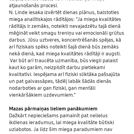
atjaunošanās procesi.
N. Linde iesaka izvērtēt dienas plānus, balstoties
miega analītiskajos rādītājos: ”Ja miega kvalitātes
rādītājs ir zemāks, noteikti nevajadzētu tajā dienā
mēģināt veikt smagu treniņu vai emocionāli grūtus
darbus. Jūsu uztveres, koncentrēšanās spējas, kā
arī fiziskais spēks noteikti šajā dienā būs zemāks
nekā dienā, kad miega kvalitātes rādītāji ir augsti.
Var būt arī traucēta uzmanība, būs viegli palaist
kaut ko garām, neizpildīt darbu pietiekami
kvalitatīvi. Iespējama arī fiziski sliktāka pašsajūta
un pat galvassāpes, tādēļ labāk šādās dienās
nodarboties ar gan fiziski, gan mentāli
vienkāršākiem uzdevumiem.”
Mazas pārmaiņas lieliem panākumiem
Dažkārt nepieciešams pamainīt pat nelielus
ikdienas ieradumus, lai miega kvalitāte būtiski
uzlabotos. Ja līdz šim miega paradumiem nav