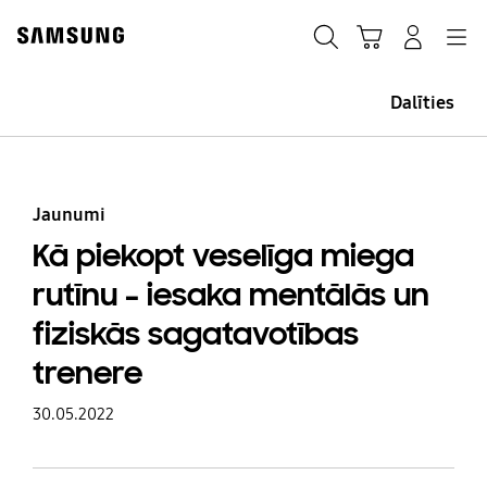
Skip
Skip
to
to
Meklēt
Grozs
Pieteikšanās
Navigation
content
accessibility
help
Dalīties
Jaunumi
Kā piekopt veselīga miega
rutīnu – iesaka mentālās un
fiziskās sagatavotības
trenere
30.05.2022