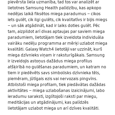
pievērsta liela uzmanība, tad tos var analizēt ar
lietotnes Samsung Health palīdzību, kas apkopo
nedēļas laikā fiksētos miega paradumus – cikos
iets gulēt, cik ilgi gulēts, cik kvalitatīvs ir bijis miegs
– un sāk atgādināt, kad ir laiks doties gulēt. Pēc
tam, aizpildot arī divas aptaujas par saviem miega
paradumiem, lietotājam tiek izveidota individuāla
vairāku nedēļu programma ar mērķi uzlabot miega
kvalitāti. Galaxy Watch4 lietotāji var uzzināt, kurš
miega dzīvnieks viņam ir raksturīgākais. Samsung
ir izveidojis astoņus dažādus miega profilus
atšķirībā no gulēšanas paradumiem, un katram no
tiem ir piedēvēts savs simbolisks dzīvnieka tēls,
piemēram, jūtīgais ezis vai nervozais pingvīns.
Atbilstoši miega profilam, tiek piedāvātas dažādas
aktivitātes – miega uzlabošanas izaicinājumi, labo
ieradumu saraksti, izglītojoši raksti par miegu,
meditācijas un atgādinājumi, kas palīdzēs
lietotājam uzlabot miega un arī dzīves kvalitāti.