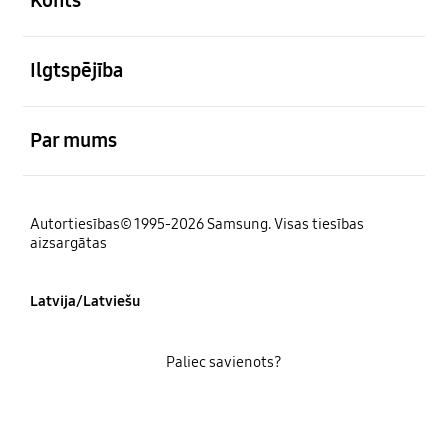
Konts
atvērts
Ilgtspējība
atvērts
Par mums
Autortiesības© 1995-2026 Samsung. Visas tiesības
aizsargātas
Latvija/Latviešu
Paliec savienots?