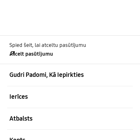
Spied šeit, lai atceltu pasūtījumu
Atcelt pasūtījumu
atvērts
Footer Navigation
Gudri Padomi, Kā Iepirkties
atvērts
Ierīces
atvērts
Atbalsts
atvērts