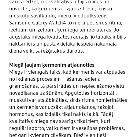
varēs redzēt, cik kvalitatīvs ir bijis miegs un
novērtēt, kā ķermenis ir izjutis stresu, fizisku
muskuļu savilkumu, mieru. Viedpulkstenis
Samsung Galaxy Watch4 to mēra pēc sirds ritma,
ieelpām un izelpām, ķermeņa temperatūras. Jo
augstāks miega kvalitātes rādītājs, jo labāks ir bijis
naktsmiers un pastāv lielāka iespēja nākamajā
dienā veikt sarežģītākus darbus.
Miegā ļaujam ķermenim atjaunoties
Miegs ir vienīgais laiks, kad ķermenis var atpūsties
no ikdienas procesiem – ēšanas, ēdiena
gremošanas, tā pārstrādes un nepieciešamo vielu
novadīšanas uz šūnām. Apguļoties horizontāli,
muskuļi var atslābināties, sirds ritms nomierināties
un ķermenis var uzsākt atjaunošanos, ražojot
hormonus, kas izdalās tikai nakts laikā. Tādēļ
kvalitatīvs miegs nav svarīgs tikai tiem, kuri
regulāri sporto, vai kuriem ir veselības problēmas,
bet gan ikvienam cilvēkam. Bieži vien tieši