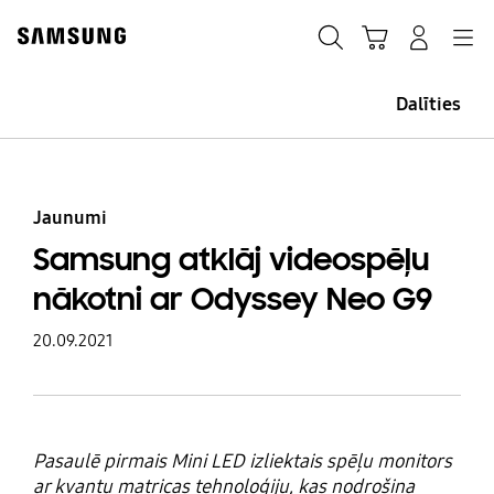
Skip
Skip
to
to
Meklēt
Grozs
Pieteikšanās
Navigation
content
accessibility
help
Dalīties
Jaunumi
Samsung atklāj videospēļu
nākotni ar Odyssey Neo G9
20.09.2021
Pasaulē pirmais Mini LED izliektais spēļu monitors
ar kvantu matricas tehnoloģiju, kas nodrošina