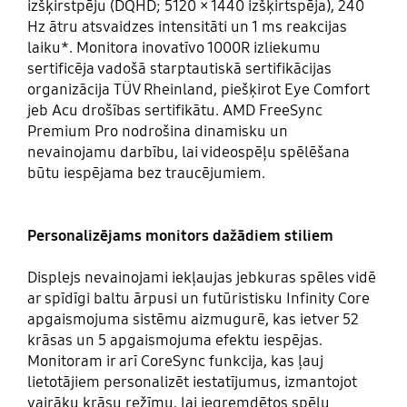
izšķirstpēju (DQHD; 5120 × 1440 izšķirtspēja), 240
Hz ātru atsvaidzes intensitāti un 1 ms reakcijas
laiku*. Monitora inovatīvo 1000R izliekumu
sertificēja vadošā starptautiskā sertifikācijas
organizācija TÜV Rheinland, piešķirot Eye Comfort
jeb Acu drošības sertifikātu. AMD FreeSync
Premium Pro nodrošina dinamisku un
nevainojamu darbību, lai videospēļu spēlēšana
būtu iespējama bez traucējumiem.
Personalizējams monitors dažādiem stiliem
Displejs nevainojami iekļaujas jebkuras spēles vidē
ar spīdīgi baltu ārpusi un futūristisku Infinity Core
apgaismojuma sistēmu aizmugurē, kas ietver 52
krāsas un 5 apgaismojuma efektu iespējas.
Monitoram ir arī CoreSync funkcija, kas ļauj
lietotājiem personalizēt iestatījumus, izmantojot
vairāku krāsu režīmu, lai iegremdētos spēļu