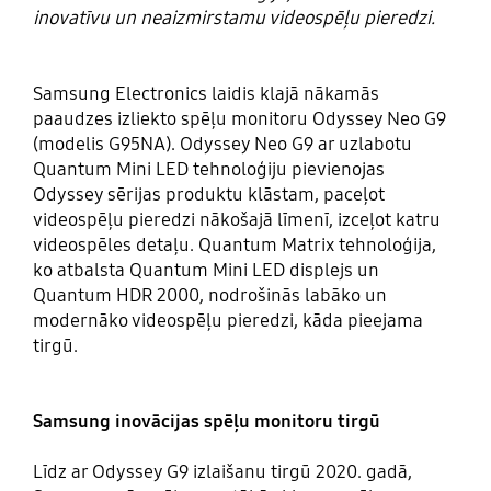
inovatīvu un neaizmirstamu videospēļu pieredzi.
Samsung Electronics laidis klajā nākamās
paaudzes izliekto spēļu monitoru Odyssey Neo G9
(modelis G95NA). Odyssey Neo G9 ar uzlabotu
Quantum Mini LED tehnoloģiju pievienojas
Odyssey sērijas produktu klāstam, paceļot
videospēļu pieredzi nākošajā līmenī, izceļot katru
videospēles detaļu. Quantum Matrix tehnoloģija,
ko atbalsta Quantum Mini LED displejs un
Quantum HDR 2000, nodrošinās labāko un
modernāko videospēļu pieredzi, kāda pieejama
tirgū.
Samsung inovācijas spēļu monitoru tirgū
Līdz ar Odyssey G9 izlaišanu tirgū 2020. gadā,