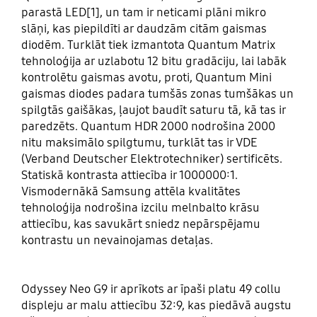
parastā LED[1], un tam ir neticami plāni mikro
slāņi, kas piepildīti ar daudzām citām gaismas
diodēm. Turklāt tiek izmantota Quantum Matrix
tehnoloģija ar uzlabotu 12 bitu gradāciju, lai labāk
kontrolētu gaismas avotu, proti, Quantum Mini
gaismas diodes padara tumšās zonas tumšākas un
spilgtās gaišākas, ļaujot baudīt saturu tā, kā tas ir
paredzēts. Quantum HDR 2000 nodrošina 2000
nitu maksimālo spilgtumu, turklāt tas ir VDE
(Verband Deutscher Elektrotechniker) sertificēts.
Statiskā kontrasta attiecība ir 1000000:1.
Vismodernākā Samsung attēla kvalitātes
tehnoloģija nodrošina izcilu melnbalto krāsu
attiecību, kas savukārt sniedz nepārspējamu
kontrastu un nevainojamas detaļas.
Odyssey Neo G9 ir aprīkots ar īpaši platu 49 collu
displeju ar malu attiecību 32:9, kas piedāvā augstu