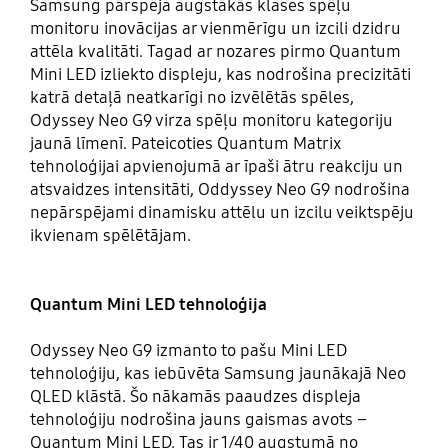
Samsung pārspēja augstākās klases spēļu
monitoru inovācijas ar vienmērīgu un izcili dzidru
attēla kvalitāti. Tagad ar nozares pirmo Quantum
Mini LED izliekto displeju, kas nodrošina precizitāti
katrā detaļā neatkarīgi no izvēlētās spēles,
Odyssey Neo G9 virza spēļu monitoru kategoriju
jaunā līmenī. Pateicoties Quantum Matrix
tehnoloģijai apvienojumā ar īpaši ātru reakciju un
atsvaidzes intensitāti, Oddyssey Neo G9 nodrošina
nepārspējami dinamisku attēlu un izcilu veiktspēju
ikvienam spēlētājam.
Quantum Mini LED tehnoloģija
Odyssey Neo G9 izmanto to pašu Mini LED
tehnoloģiju, kas iebūvēta Samsung jaunākajā Neo
QLED klāstā. Šo nākamās paaudzes displeja
tehnoloģiju nodrošina jauns gaismas avots –
Quantum Mini LED. Tas ir 1/40 augstumā no