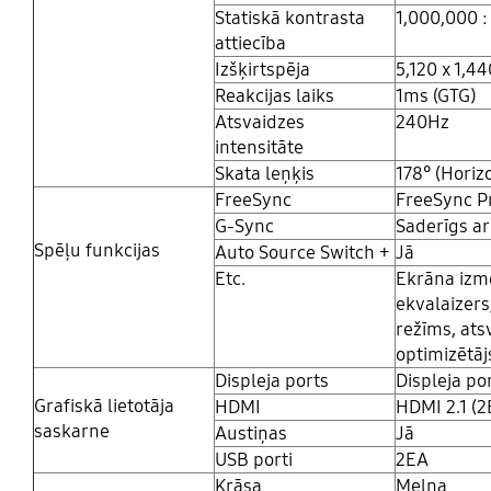
Statiskā kontrasta
1,000,000 : 
attiecība
Izšķirtspēja
5,120 x 1,44
Reakcijas laiks
1ms (GTG)
Atsvaidzes
240Hz
intensitāte
Skata leņķis
178° (Horizo
FreeSync
FreeSync P
G-Sync
Saderīgs a
Spēļu funkcijas
Auto Source Switch +
Jā
Etc.
Ekrāna izmē
ekvalaizer
režīms, ats
optimizētā
Displeja ports
Displeja por
Grafiskā lietotāja
HDMI
HDMI 2.1 (2
saskarne
Austiņas
Jā
USB porti
2EA
Krāsa
Melna