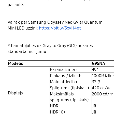
pasaulē.
Vairāk par Samsung Odyssey Neo G9 ar Quantum
Mini LED uzzini:
https://bit.ly/3xvH4gt
* Pamatojoties uz Gray to Gray (GtG) nozares
standarta mērījumu
Modelis
G95NA
Ekrāna izmērs
49”
Plakans / izliekts
1000R izli
Malu attiecība
32:9
Spilgtums (tipiskais)
420 cd/㎡
Displejs
Maksimālais
2000 cd/㎡
spilgtums (tipiskais)
HDR
Jā
HDR 10+
Jā