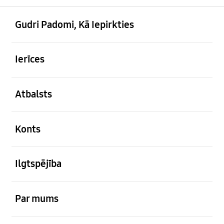
atvērts
Footer Navigation
Gudri Padomi, Kā Iepirkties
atvērts
Ierīces
atvērts
Atbalsts
atvērts
Konts
atvērts
Ilgtspējība
atvērts
Par mums