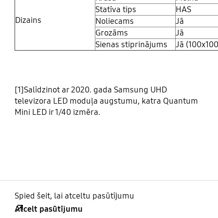
Statīva tips
HAS
Dizains
Noliecams
Jā
Grozāms
Jā
Sienas stiprinājums
Jā (100x100
[1]Salīdzinot ar 2020. gada Samsung UHD
televizora LED moduļa augstumu, katra Quantum
Mini LED ir 1/40 izmēra.
Spied šeit, lai atceltu pasūtījumu
Atcelt pasūtījumu