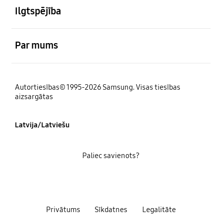
Ilgtspējība
atvērts
Par mums
Autortiesības© 1995-2026 Samsung. Visas tiesības
aizsargātas
Latvija/Latviešu
Paliec savienots?
Privātums
Sīkdatnes
Legalitāte