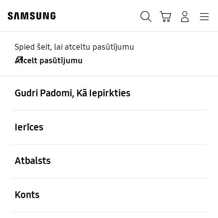
Skip
Skip
to
to
Meklēt
Grozs
Pieteikšanās
Navigation
content
accessibility
help
Spied šeit, lai atceltu pasūtījumu
Atcelt pasūtījumu
Beidzies derīguma termiņš
Derīgs no: 03.02.2023 ~ 09.02.2023
atvērts
Footer Navigation
Gudri Padomi, Kā Iepirkties
atvērts
Ierīces
atvērts
Atbalsts
atvērts
Konts
atvērts