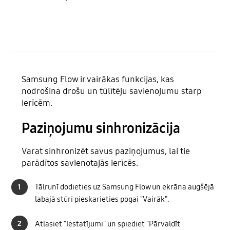
Samsung Flow ir vairākas funkcijas, kas
nodrošina drošu un tūlītēju savienojumu starp
ierīcēm.
Paziņojumu sinhronizācija
Varat sinhronizēt savus paziņojumus, lai tie
parādītos savienotajās ierīcēs.
1
Tālrunī dodieties uz Samsung Flow un ekrāna augšējā
labajā stūrī pieskarieties pogai "Vairāk".
2
Atlasiet "Iestatījumi" un spiediet "Pārvaldīt