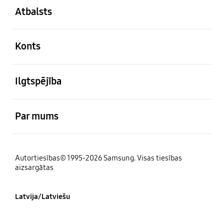
Atbalsts
atvērts
Konts
atvērts
Ilgtspējība
atvērts
Par mums
Autortiesības© 1995-2026 Samsung. Visas tiesības
aizsargātas
Latvija/Latviešu