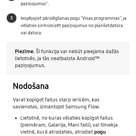
paziņojumus".
3
Iespējojiet pārslēgšanas pogu "Visas programmas", ja
vēlaties sinhronizēt paziņojumus no planšetdatora
vai datora.
Piezīme.
Šī funkcija var nebūt pieejama dažās
lietotnēs, ja tās neatbalsta Android™
paziņojumus.
Nodošana
Varat kopīgot failus starp ierīcēm, kas
savienotas, izmantojot Samsung Flow.
Lietotnē, no kuras vēlaties kopīgot failus
(piemēram, Galerija, Mani faili), vai tīmekļa
vietnē, kurā atrodaties, atrodiet
pogu