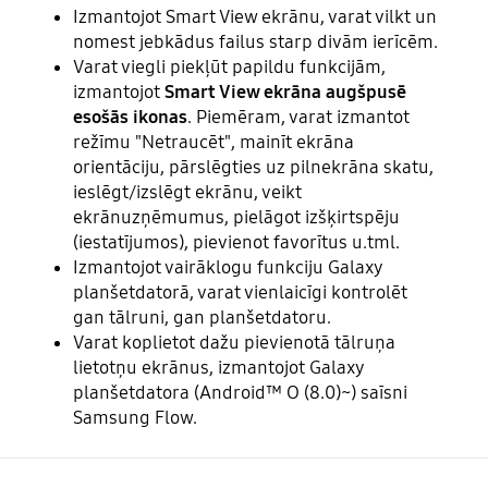
Izmantojot Smart View ekrānu, varat vilkt un
nomest jebkādus failus starp divām ierīcēm.
Varat viegli piekļūt papildu funkcijām,
izmantojot
Smart View ekrāna augšpusē
esošās ikonas
. Piemēram, varat izmantot
režīmu "Netraucēt", mainīt ekrāna
orientāciju, pārslēgties uz pilnekrāna skatu,
ieslēgt/izslēgt ekrānu, veikt
ekrānuzņēmumus, pielāgot izšķirtspēju
(iestatījumos), pievienot favorītus u.tml.
Izmantojot vairāklogu funkciju Galaxy
planšetdatorā, varat vienlaicīgi kontrolēt
gan tālruni, gan planšetdatoru.
Varat koplietot dažu pievienotā tālruņa
lietotņu ekrānus, izmantojot Galaxy
planšetdatora (Android™ O (8.0)~) saīsni
Samsung Flow.