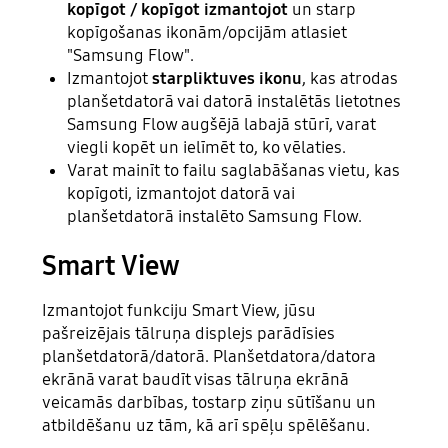
kopīgot / kopīgot izmantojot
un starp
kopīgošanas ikonām/opcijām atlasiet
"Samsung Flow".
Izmantojot
starpliktuves ikonu
, kas atrodas
planšetdatorā vai datorā instalētās lietotnes
Samsung Flow augšējā labajā stūrī, varat
viegli kopēt un ielīmēt to, ko vēlaties.
Varat mainīt to failu saglabāšanas vietu, kas
kopīgoti, izmantojot datorā vai
planšetdatorā instalēto Samsung Flow.
Smart View
Izmantojot funkciju Smart View, jūsu
pašreizējais tālruņa displejs parādīsies
planšetdatorā/datorā. Planšetdatora/datora
ekrānā varat baudīt visas tālruņa ekrānā
veicamās darbības, tostarp ziņu sūtīšanu un
atbildēšanu uz tām, kā arī spēļu spēlēšanu.