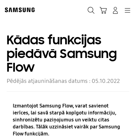
Skip
Skip
to
to
Meklēt
Grozs
Pieteikšanās
Navigation
content
accessibility
help
Kādas funkcijas
piedāvā Samsung
Flow
Pēdējās atjaunināšanas datums :
05.10.2022
Izmantojot Samsung Flow, varat savienot
ierīces, lai savā starpā kopīgotu informāciju,
sinhronizētu paziņojumus un veiktu citas
darbības. Tālāk uzzināsiet vairāk par Samsung
Flow funkcijām.