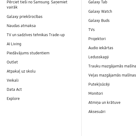
Pērciet tieši no Samsung. Saņemiet
Galaxy Tab
vairāk
Galaxy Watch
Galaxy priekšrocības
Galaxy Buds
Naudas atmaksa
TVs
TV un sadzīves tehnikas Trade-up
Projektori
AI Living
Audio iekārtas
Piedāvājums studentiem
Ledusskapji
Outlet
Trauku mazgājamās mašīn
Atpakaļ uz skolu
Veļas mazgājamās mašīnas 
Veikali
Putekļsūcēji
Data Act
Monitori
Explore
Atmiņa un krātuve
Aksesuāri