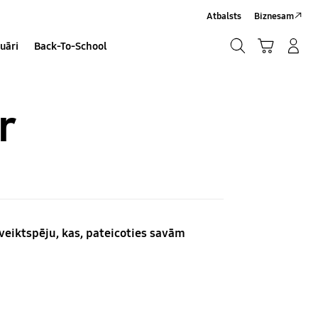
Atbalsts
Biznesam
Meklēt
Grozs
Pieteikšanās/Sign-Up
uāri
Back-To-School
Meklēt
r
 veiktspēju, kas, pateicoties savām