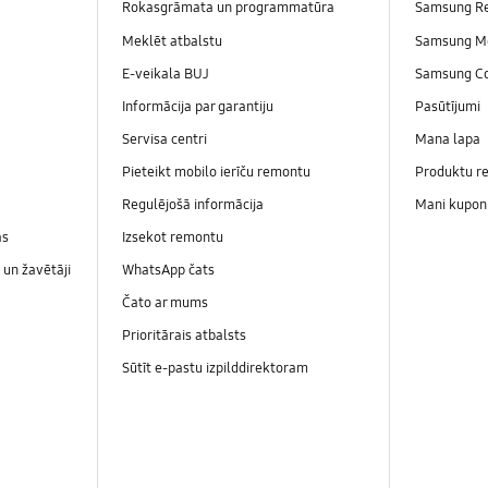
Rokasgrāmata un programmatūra
Samsung R
Meklēt atbalstu
Samsung M
E-veikala BUJ
Samsung C
Informācija par garantiju
Pasūtījumi
Servisa centri
Mana lapa
Pieteikt mobilo ierīču remontu
Produktu re
Regulējošā informācija
Mani kupon
as
Izsekot remontu
un žavētāji
WhatsApp čats
Čato ar mums
Prioritārais atbalsts
Sūtīt e-pastu izpilddirektoram