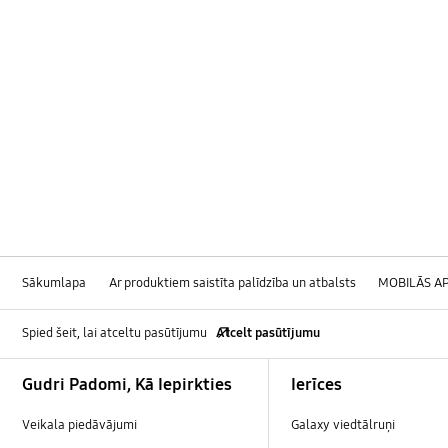
Sākumlapa
Ar produktiem saistīta palīdzība un atbalsts
MOBILĀS AP
Spied šeit, lai atceltu pasūtījumu
Atcelt pasūtījumu
Footer Navigation
Gudri Padomi, Kā Iepirkties
Ierīces
Veikala piedāvājumi
Galaxy viedtālruņi