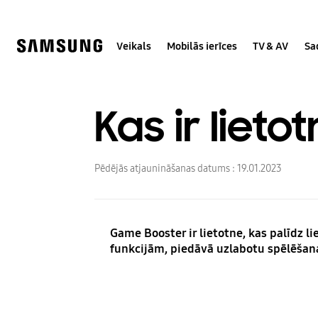
Skip
Skip
to
to
content
accessibility
help
Veikals
Mobilās ierīces
TV & AV
Sa
Kas ir liet
Pēdējās atjaunināšanas datums :
19.01.2023
Game Booster ir lietotne, kas palīdz li
funkcijām, piedāvā uzlabotu spēlēšan