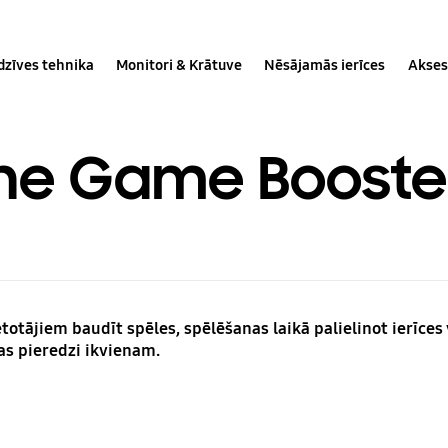
dzīves tehnika
Monitori & Krātuve
Nēsājamās ierīces
Akses
otne Game Booste
etotājiem baudīt spēles, spēlēšanas laikā palielinot ierīces
as pieredzi ikvienam.