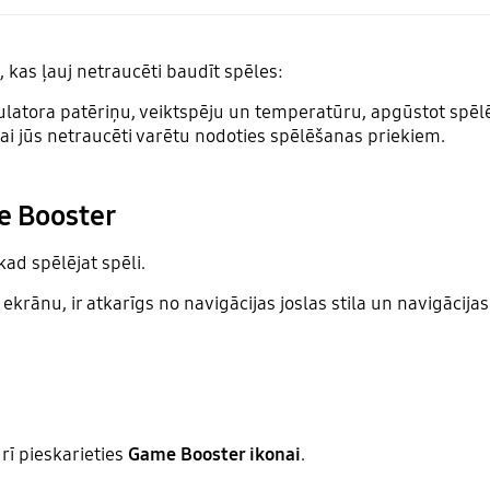
kas ļauj netraucēti baudīt spēles:
mulatora patēriņu, veiktspēju un temperatūru, apgūstot spē
lai jūs netraucēti varētu nodoties spēlēšanas priekiem.
e Booster
ad spēlējat spēli.
krānu, ir atkarīgs no navigācijas joslas stila un navigācija
rī pieskarieties
Game Booster ikonai
.