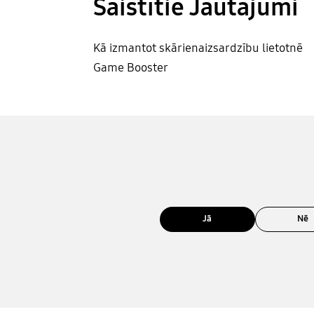
Saistītie Jautājumi
Kā izmantot skārienaizsardzību lietotnē
Game Booster
Jā
Nē