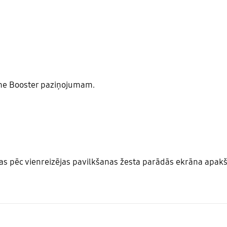
ame Booster paziņojumam.
as pēc vienreizējas pavilkšanas žesta parādās ekrāna apakšē