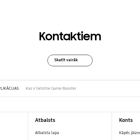
Kontaktiem
Skatīt vairāk
LIKĀCIJAS
Kas ir lietotne Game Booster
Atbalsts
Konts
Atbalsta lapa
Kāpēc jāiz