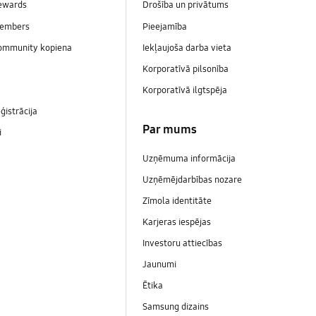
ewards
Drošība un privātums
embers
Pieejamība
ommunity kopiena
Iekļaujoša darba vieta
Korporatīvā pilsonība
Korporatīvā ilgtspēja
ģistrācija
Par mums
i
Uzņēmuma informācija
Uzņēmējdarbības nozare
Zīmola identitāte
Karjeras iespējas
Investoru attiecības
Jaunumi
Ētika
Samsung dizains