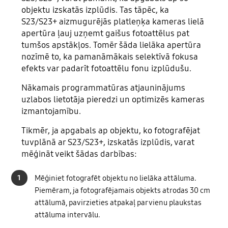
objektu izskatās izplūdis. Tas tāpēc, ka
S23/S23+ aizmugurējās platleņķa kameras lielā
apertūra ļauj uzņemt gaišus fotoattēlus pat
tumšos apstākļos. Tomēr šāda lielāka apertūra
nozīmē to, ka pamanāmākais selektīvā fokusa
efekts var padarīt fotoattēlu fonu izplūdušu.
Nākamais programmatūras atjauninājums
uzlabos lietotāja pieredzi un optimizēs kameras
izmantojamību.
Tikmēr, ja apgabals ap objektu, ko fotografējat
tuvplānā ar S23/S23+, izskatās izplūdis, varat
mēģināt veikt šādas darbības:
1
Mēģiniet fotografēt objektu no lielāka attāluma.
Piemēram, ja fotografējamais objekts atrodas 30 cm
attālumā, pavirzieties atpakaļ par vienu plaukstas
attāluma intervālu.