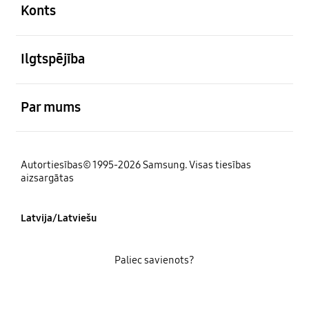
Konts
atvērts
Ilgtspējība
atvērts
Par mums
Autortiesības© 1995-2026 Samsung. Visas tiesības
aizsargātas
Latvija/Latviešu
Paliec savienots?