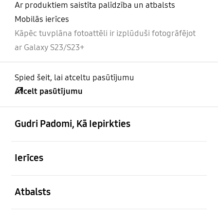
Ar produktiem saistīta palīdzība un atbalsts
Mobilās ierīces
Kāpēc tuvplāna fotoattēli ir izplūduši fotogrāfējot
ar Galaxy S23/S23+
Spied šeit, lai atceltu pasūtījumu
Atcelt pasūtījumu
atvērts
Footer Navigation
Gudri Padomi, Kā Iepirkties
atvērts
Ierīces
atvērts
Atbalsts
atvērts