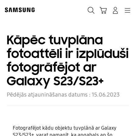
Skip
Skip
to
to
Meklēt
Grozs
Pieteikšanās
Navigation
content
accessibility
help
Kāpēc tuvplāna
fotoattēli ir izplūduši
fotogrāfējot ar
Galaxy S23/S23+
Pēdējās atjaunināšanas datums :
15.06.2023
Fotografējot kādu objektu tuvplānā ar Galaxy
S23/S23+, varat pamanīt, ka apgabals ap šo