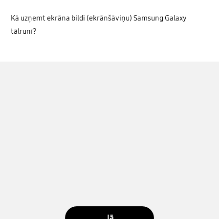
Kā uzņemt ekrāna bildi (ekrānšāviņu) Samsung Galaxy
tālrunī?
Jā