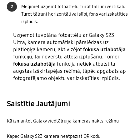
2
Mēģiniet uzņemt fotoattēlu, turot tālruni vertikāli.
Turot tālruni horizontāli vai slīpi, fons var izskatīties
izplūdis.
Uzņemot tuvplāna fotoattēlu ar Galaxy S23
Ultra, kamera automātiski pārslēdzas uz
platleņķa kameru, aktivizējot
fokusa uzlabotāja
funkciju, lai novērstu attēla izplūšanu. Tomēr
fokusa uzlabotāja
funkcija netiek atbalstīta
augstas izšķirtspējas režīmā, tāpēc apgabals ap
fotografējamo objektu var izskatīties izplūdis.
Saistītie Jautājumi
Kā izmantot Galaxy viedtālruņa kameras nakts režīmu
Kāpēc Galaxy S23 kamera neatpazīst QR kodu