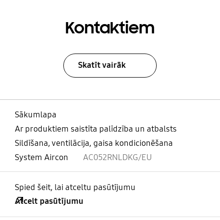
Kontaktiem
Skatīt vairāk
Sākumlapa
Ar produktiem saistīta palīdzība un atbalsts
Sildīšana, ventilācija, gaisa kondicionēšana
System Aircon
AC052RNLDKG/EU
Spied šeit, lai atceltu pasūtījumu
Atcelt pasūtījumu
atvērts
Footer Navigation