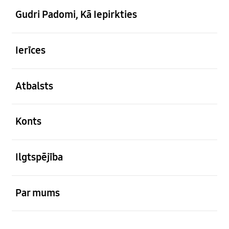
Gudri Padomi, Kā Iepirkties
atvērts
Ierīces
atvērts
Atbalsts
atvērts
Konts
atvērts
Ilgtspējība
atvērts
Par mums