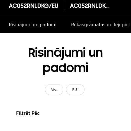
AC052RNLDKG/EU
AC052RNLDKG/EU
Risinājumi un padomi
Rokasgrāmatas un lejupiel
Risinājumi un
padomi
Viss
BUJ
Filtrēt Pēc