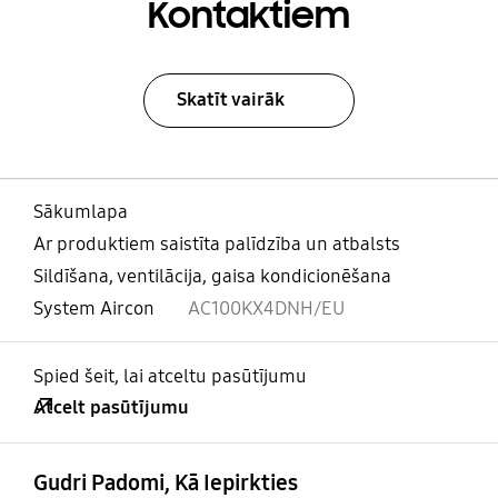
Kontaktiem
Skatīt vairāk
Sākumlapa
Ar produktiem saistīta palīdzība un atbalsts
Sildīšana, ventilācija, gaisa kondicionēšana
System Aircon
AC100KX4DNH/EU
Spied šeit, lai atceltu pasūtījumu
Atcelt pasūtījumu
atvērts
Footer Navigation
Gudri Padomi, Kā Iepirkties