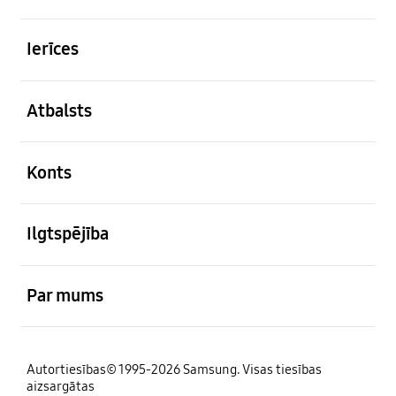
atvērts
Ierīces
atvērts
Atbalsts
atvērts
Konts
atvērts
Ilgtspējība
atvērts
Par mums
Autortiesības© 1995-2026 Samsung. Visas tiesības
aizsargātas