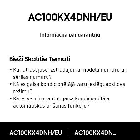
AC100KX4DNH/EU
Informācija par garantiju
Bieži Skatītie Temati
Kur atrast jūsu izstrādājuma modeļa numuru un
sērijas numuru?
Kā es gaisa kondicionētājā varu ieslēgt apsildes
režīmu?
Kā es varu izmantot gaisa kondicionētāja
automātiskās tīrīšanas funkciju?
AC100KX4DNH/EU
AC100KX4DNH/EU