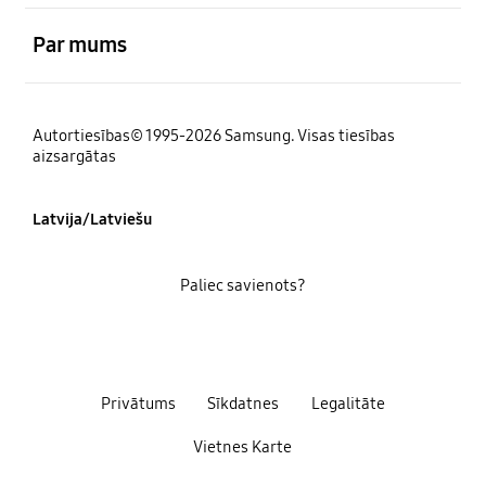
atvērts
Par mums
Autortiesības© 1995-2026 Samsung. Visas tiesības
aizsargātas
Latvija/Latviešu
Paliec savienots?
Privātums
Sīkdatnes
Legalitāte
Vietnes Karte