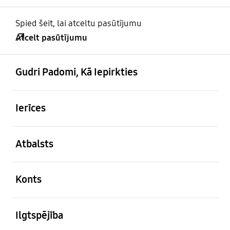
Spied šeit, lai atceltu pasūtījumu
Atcelt pasūtījumu
atvērts
Footer Navigation
Gudri Padomi, Kā Iepirkties
atvērts
Ierīces
atvērts
Atbalsts
atvērts
Konts
atvērts
Ilgtspējība