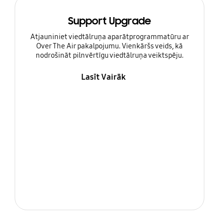
Support Upgrade
Atjauniniet viedtālruņa aparātprogrammatūru ar
Over The Air pakalpojumu. Vienkāršs veids, kā
nodrošināt pilnvērtīgu viedtālruņa veiktspēju.
Lasīt Vairāk