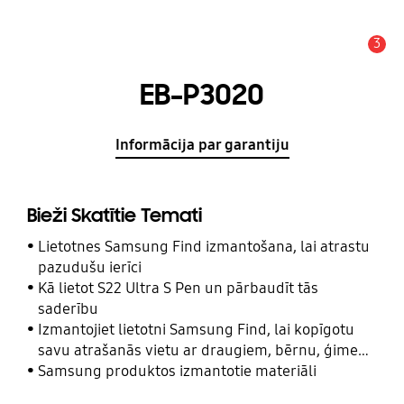
3
Brīdinājums
EB-P3020
Informācija par garantiju
Bieži Skatītie Temati
Lietotnes Samsung Find izmantošana, lai atrastu
pazudušu ierīci
Kā lietot S22 Ultra S Pen un pārbaudīt tās
saderību
Izmantojiet lietotni Samsung Find, lai kopīgotu
savu atrašanās vietu ar draugiem, bērnu, ģimeni
un citām kontaktpersonām
Samsung produktos izmantotie materiāli