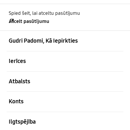
Spied šeit, lai atceltu pasūtījumu
Atcelt pasūtījumu
atvērts
Footer Navigation
Gudri Padomi, Kā Iepirkties
atvērts
Ierīces
atvērts
Atbalsts
atvērts
Konts
atvērts
Ilgtspējība