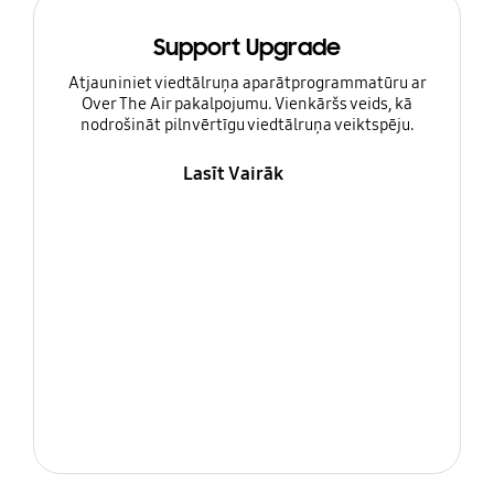
Support Upgrade
Atjauniniet viedtālruņa aparātprogrammatūru ar
Over The Air pakalpojumu. Vienkāršs veids, kā
nodrošināt pilnvērtīgu viedtālruņa veiktspēju.
Lasīt Vairāk