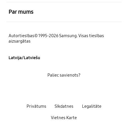
atvērts
Par mums
Autortiesības© 1995-2026 Samsung. Visas tiesības
aizsargātas
Latvija/Latviešu
Paliec savienots?
Privātums
Sīkdatnes
Legalitāte
Vietnes Karte