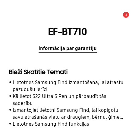
3
Brīdinājums
EF-BT710
Informācija par garantiju
Bieži Skatītie Temati
Lietotnes Samsung Find izmantošana, lai atrastu
pazudušu ierīci
Kā lietot S22 Ultra S Pen un pārbaudīt tās
saderību
Izmantojiet lietotni Samsung Find, lai kopīgotu
savu atrašanās vietu ar draugiem, bērnu, ģimeni
un citām kontaktpersonām
Lietotnes Samsung Find funkcijas