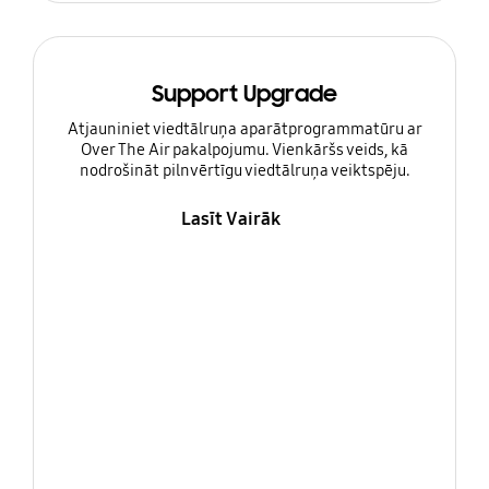
Support Upgrade
Atjauniniet viedtālruņa aparātprogrammatūru ar
Over The Air pakalpojumu. Vienkāršs veids, kā
nodrošināt pilnvērtīgu viedtālruņa veiktspēju.
Lasīt Vairāk