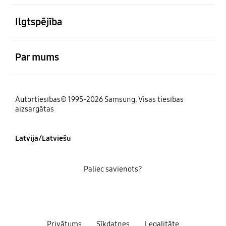
atvērts
Ilgtspējība
atvērts
Par mums
Autortiesības© 1995-2026 Samsung. Visas tiesības
aizsargātas
Latvija/Latviešu
Paliec savienots?
Privātums
Sīkdatnes
Legalitāte