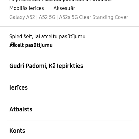
Mobilās ierīces
Aksesuāri
Galaxy A52 | A52 5G | A52s 5G Clear Standing Cover
Spied šeit, lai atceltu pasūtījumu
Atcelt pasūtījumu
atvērts
Footer Navigation
Gudri Padomi, Kā Iepirkties
atvērts
Ierīces
atvērts
Atbalsts
atvērts
Konts