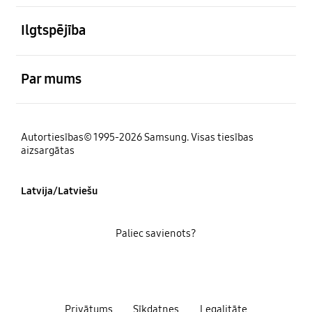
atvērts
Ilgtspējība
atvērts
Par mums
Autortiesības© 1995-2026 Samsung. Visas tiesības
aizsargātas
Latvija/Latviešu
Paliec savienots?
Privātums
Sīkdatnes
Legalitāte