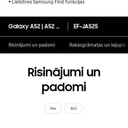
un citām kontaktpersonām
Lietotnes Samsung Find funkcijas
Galaxy A52 | A52 5G | A52s 5G Clear Standing Cover
EF-JA525
Risinājumi un padomi
Rokasgrāmatas un lejupiel
Risinājumi un
padomi
Viss
BUJ