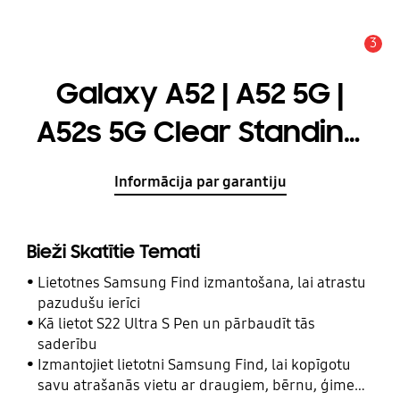
3
Brīdinājums
Galaxy A52 | A52 5G |
A52s 5G Clear Standing
Cover
Informācija par garantiju
Bieži Skatītie Temati
Lietotnes Samsung Find izmantošana, lai atrastu
pazudušu ierīci
Kā lietot S22 Ultra S Pen un pārbaudīt tās
saderību
Izmantojiet lietotni Samsung Find, lai kopīgotu
savu atrašanās vietu ar draugiem, bērnu, ģimeni