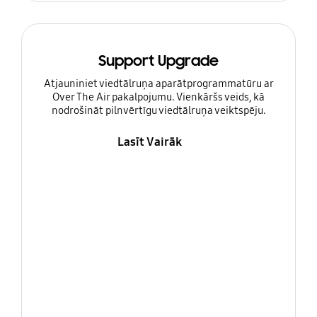
Support Upgrade
Atjauniniet viedtālruņa aparātprogrammatūru ar
Over The Air pakalpojumu. Vienkāršs veids, kā
nodrošināt pilnvērtīgu viedtālruņa veiktspēju.
Lasīt Vairāk