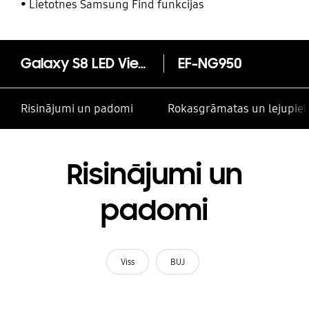
un citām kontaktpersonām
Lietotnes Samsung Find funkcijas
Galaxy S8 LED View atverams vāciņš
EF-NG950
Risinājumi un padomi
Rokasgrāmatas un lejupiel
Risinājumi un
padomi
Viss
BUJ