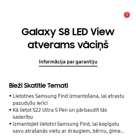
3
Brīdinājums
Galaxy S8 LED View
atverams vāciņš
Informācija par garantiju
Bieži Skatītie Temati
Lietotnes Samsung Find izmantošana, lai atrastu
pazudušu ierīci
Kā lietot S22 Ultra S Pen un pārbaudīt tās
saderību
Izmantojiet lietotni Samsung Find, lai kopīgotu
savu atrašanās vietu ar draugiem, bērnu, ģimeni