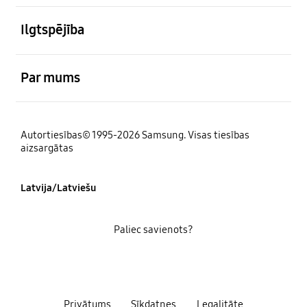
atvērts
Ilgtspējība
atvērts
Par mums
Autortiesības© 1995-2026 Samsung. Visas tiesības
aizsargātas
Latvija/Latviešu
Paliec savienots?
Privātums
Sīkdatnes
Legalitāte