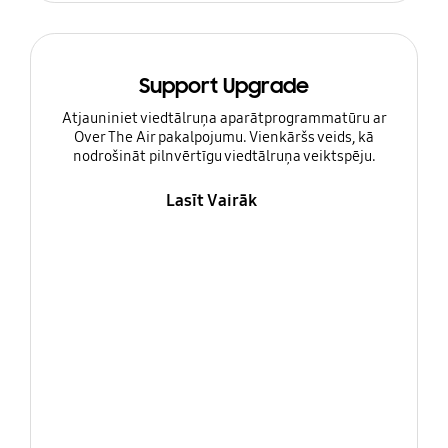
Support Upgrade
Atjauniniet viedtālruņa aparātprogrammatūru ar
Over The Air pakalpojumu. Vienkāršs veids, kā
nodrošināt pilnvērtīgu viedtālruņa veiktspēju.
Lasīt Vairāk