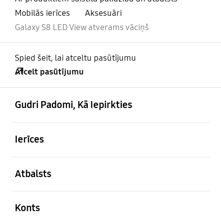
Mobilās ierīces
Aksesuāri
Galaxy S8 LED View atverams vāciņš
Spied šeit, lai atceltu pasūtījumu
Atcelt pasūtījumu
atvērts
Footer Navigation
Gudri Padomi, Kā Iepirkties
atvērts
Ierīces
atvērts
Atbalsts
atvērts
Konts