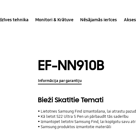
dzīves tehnika
Monitori & Krātuve
Nēsājamās ierīces
Akses
EF-NN910B
Informācija par garantiju
Bieži Skatītie Temati
Lietotnes Samsung Find izmantošana, lai atrastu pazudu
Kā lietot S22 Ultra S Pen un pārbaudīt tās saderību
Izmantojiet lietotni Samsung Find, lai kopīgotu savu atrašan
Samsung produktos izmantotie materiāli