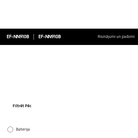
EF-NN910B
EF-NN910B
Risinājumi un padomi
Filtrēt Pēc
Baterija