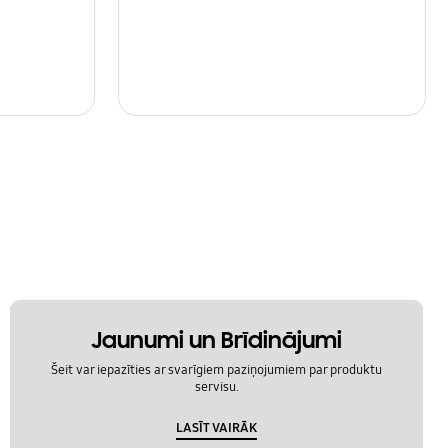
Jaunumi un Brīdinājumi
Šeit var iepazīties ar svarīgiem paziņojumiem par produktu
servisu.
LASĪT VAIRĀK