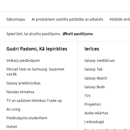
Sākumlapa
Ar produktiem saistīta palīdzība un atbalsts
Mobilās ierī
Spied šeit, lai atceltu pasūtījumu
Atcelt pasūtījumu
Footer Navigation
Gudri Padomi, Kā Iepirkties
Ierīces
Veikala piedāvājumi
Galaxy viedtālruņi
Pērciet tieši no Samsung. Saņemiet
Galaxy Tab
vairāk
Galaxy Watch
Galaxy priekšrocības
Galaxy Buds
Naudas atmaksa
TVs
TV un sadzīves tehnikas Trade-up
Projektori
AI Living
Audio iekārtas
Piedāvājums studentiem
Ledusskapji
Outlet