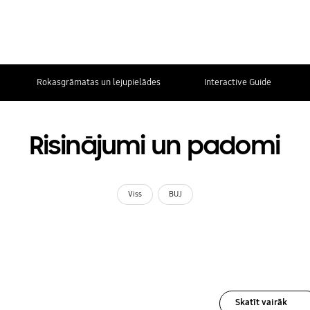
Rokasgrāmatas un lejupielādes
Interactive Guide
Risinājumi un padomi
Viss
BUJ
Skatīt vairāk