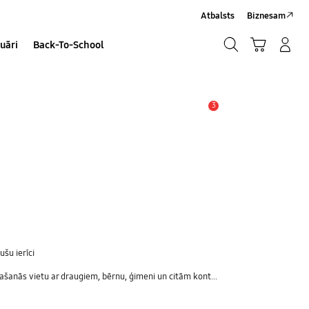
Atbalsts
Biznesam
Meklēt
Grozs
Pieteikšanās/Sign-Up
uāri
Back-To-School
Meklēt
3
Brīdinājums
šu ierīci
ās vietu ar draugiem, bērnu, ģimeni un citām kontaktpersonām