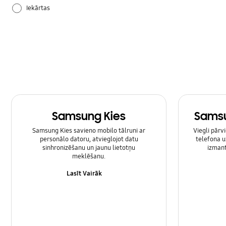
Iekārtas
Lietošanas pamācība
Samsung Apps
Samsung Kies
Samsu
Samsung Kies savieno mobilo tālruni ar
Viegli pārv
personālo datoru, atvieglojot datu
telefona u
sinhronizēšanu un jaunu lietotņu
izmant
meklēšanu.
Lasīt Vairāk