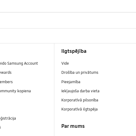
Ilgtspējība
veido Samsung Account
Vide
ewards
Drošība un privātums
embers
Pieejamība
ommunity kopiena
Iekļaujoša darba vieta
Korporatīvā pilsonība
Korporatīvā ilgtspēja
ģistrācija
Par mums
i