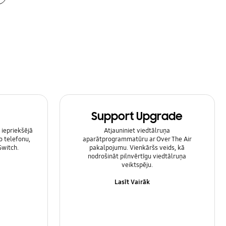
Support Upgrade
 iepriekšējā
Atjauniniet viedtālruņa
o telefonu,
aparātprogrammatūru ar Over The Air
Switch.
pakalpojumu. Vienkāršs veids, kā
nodrošināt pilnvērtīgu viedtālruņa
veiktspēju.
Lasīt Vairāk