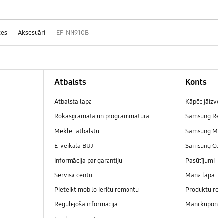
ces
Aksesuāri
EF-NN910B
Atbalsts
Konts
Atbalsta lapa
Kāpēc jāiz
Rokasgrāmata un programmatūra
Samsung R
Meklēt atbalstu
Samsung M
E-veikala BUJ
Samsung C
Informācija par garantiju
Pasūtījumi
Servisa centri
Mana lapa
Pieteikt mobilo ierīču remontu
Produktu re
Regulējošā informācija
Mani kupon