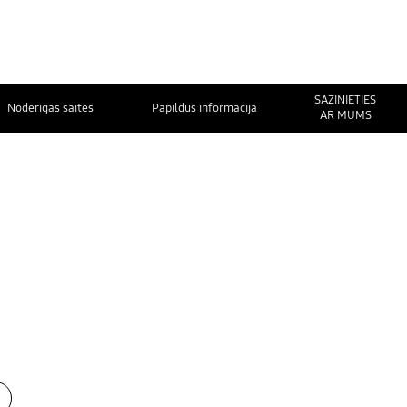
SAZINIETIES
Noderīgas saites
Papildus informācija
AR MUMS