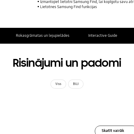
Izmantojiet lietotni Samsung Find, lai kopīgotu savu atrašan
Lietotnes Samsung Find funkcijas
Rokasgrāmatas un lejupielādes
Interactive Guide
Risinājumi un padomi
Viss
BUJ
Skatīt vairāk