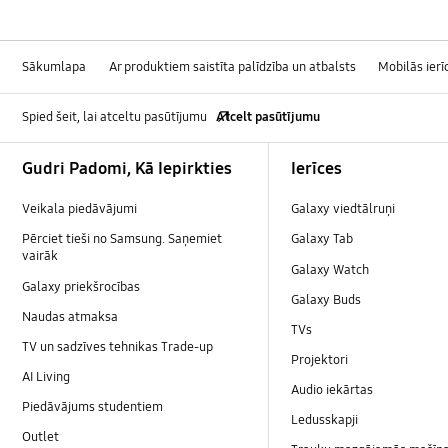
Sākumlapa
Ar produktiem saistīta palīdzība un atbalsts
Mobilās ierī
Spied šeit, lai atceltu pasūtījumu
Atcelt pasūtījumu
Footer Navigation
Gudri Padomi, Kā Iepirkties
Ierīces
Veikala piedāvājumi
Galaxy viedtālruņi
Pērciet tieši no Samsung. Saņemiet
Galaxy Tab
vairāk
Galaxy Watch
Galaxy priekšrocības
Galaxy Buds
Naudas atmaksa
TVs
TV un sadzīves tehnikas Trade-up
Projektori
AI Living
Audio iekārtas
Piedāvājums studentiem
Ledusskapji
Outlet