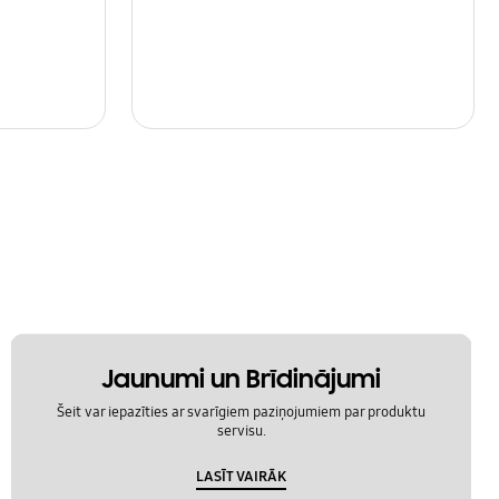
Jaunumi un Brīdinājumi
Šeit var iepazīties ar svarīgiem paziņojumiem par produktu
servisu.
LASĪT VAIRĀK