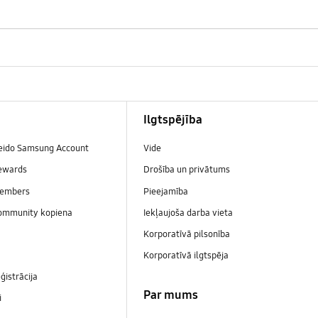
Ilgtspējība
veido Samsung Account
Vide
ewards
Drošība un privātums
embers
Pieejamība
ommunity kopiena
Iekļaujoša darba vieta
Korporatīvā pilsonība
Korporatīvā ilgtspēja
ģistrācija
Par mums
i