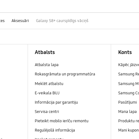
ces
Aksesuāri
Galaxy S8+ caurspīdīgs vāciņš
Atbalsts
Konts
Atbalsta lapa
Kāpēc jāiz
Rokasgrāmata un programmatūra
Samsung R
Meklēt atbalstu
Samsung M
E-veikala BUJ
Samsung C
Informācija par garantiju
Pasūtījumi
Servisa centri
Mana lapa
Pieteikt mobilo ierīču remontu
Produktu re
Regulējošā informācija
Mani kupon