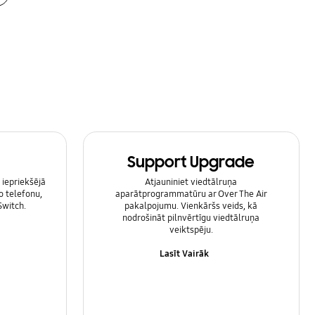
Support Upgrade
 iepriekšējā
Atjauniniet viedtālruņa
o telefonu,
aparātprogrammatūru ar Over The Air
Switch.
pakalpojumu. Vienkāršs veids, kā
nodrošināt pilnvērtīgu viedtālruņa
veiktspēju.
Lasīt Vairāk