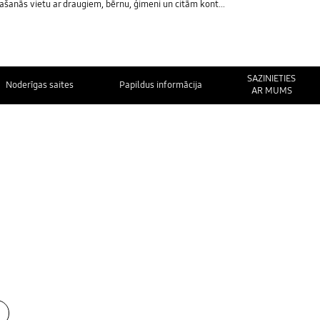
ās vietu ar draugiem, bērnu, ģimeni un citām kontaktpersonām
SAZINIETIES
Noderīgas saites
Papildus informācija
AR MUMS