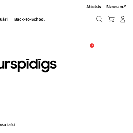
Atbalsts
Biznesam
Meklēt
Grozs
Pieteikšanās/Sign-Up
uāri
Back-To-School
Meklēt
3
Brīdinājums
urspīdīgs
šu ierīci