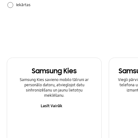
Iekārtas
Lietošanas pamācība
Samsung Apps
Samsung Kies
Samsu
Samsung Kies savieno mobilo tālruni ar
Viegli pārv
personālo datoru, atvieglojot datu
telefona u
sinhronizēšanu un jaunu lietotņu
izmant
meklēšanu.
Lasīt Vairāk