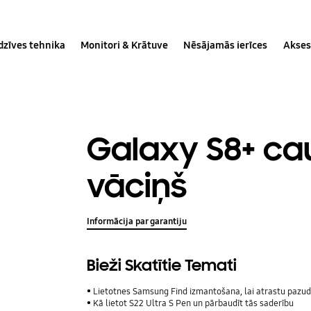
dzīves tehnika
Monitori & Krātuve
Nēsājamās ierīces
Akses
Galaxy S8+ ca
vāciņš
Informācija par garantiju
Bieži Skatītie Temati
Lietotnes Samsung Find izmantošana, lai atrastu pazudu
Kā lietot S22 Ultra S Pen un pārbaudīt tās saderību