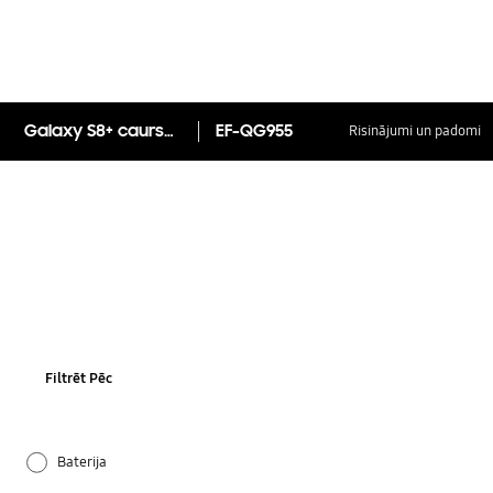
Galaxy S8+ caurspīdīgs vāciņš
EF-QG955
Risinājumi un padomi
Filtrēt Pēc
Baterija