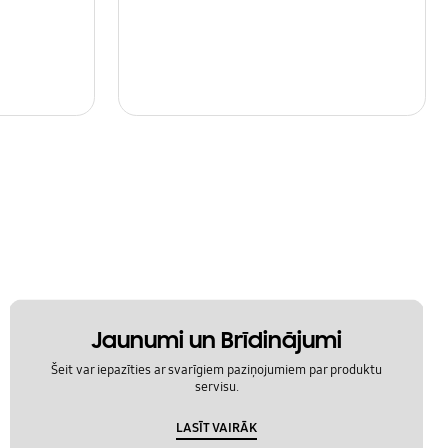
Jaunumi un Brīdinājumi
Šeit var iepazīties ar svarīgiem paziņojumiem par produktu
servisu.
LASĪT VAIRĀK