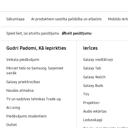
Sākumlapa
Ar produktiem saistīta palīdzība un atbalsts
Mobilās ierī
Spied šeit, lai atceltu pasūtījumu
Atcelt pasūtījumu
Footer Navigation
Gudri Padomi, Kā Iepirkties
Ierīces
Veikala piedāvājumi
Galaxy viedtālruņi
Pērciet tieši no Samsung. Saņemiet
Galaxy Tab
vairāk
Galaxy Watch
Galaxy priekšrocības
Galaxy Buds
Naudas atmaksa
TVs
TV un sadzīves tehnikas Trade-up
Projektori
AI Living
Audio iekārtas
Piedāvājums studentiem
Ledusskapji
Outlet