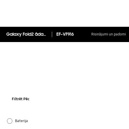
Galaxy Fold2 ādas vāciņš
EF-VF916
Risinājumi un padomi
Filtrēt Pēc
Baterija