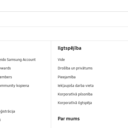
Ilgtspējība
veido Samsung Account
Vide
ewards
Drošība un privātums
embers
Pieejamība
ommunity kopiena
Iekļaujoša darba vieta
Korporatīvā pilsonība
Korporatīvā ilgtspēja
ģistrācija
Par mums
i