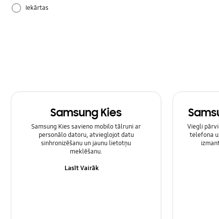
Iekārtas
Lietošanas pamācība
Samsung Apps
Samsung Kies
Samsu
Samsung Kies savieno mobilo tālruni ar
Viegli pārv
personālo datoru, atvieglojot datu
telefona u
sinhronizēšanu un jaunu lietotņu
izmant
meklēšanu.
Lasīt Vairāk