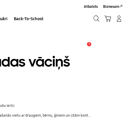
Atbalsts
Biznesam
Meklēt
Grozs
Pieteikšanās/Sign-Up
uāri
Back-To-School
Meklēt
3
Brīdinājums
ādas vāciņš
šu ierīci
ās vietu ar draugiem, bērnu, ģimeni un citām kontaktpersonām