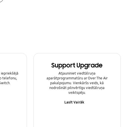
Support Upgrade
 iepriekšējā
Atjauniniet viedtālruņa
o telefonu,
aparātprogrammatūru ar Over The Air
Switch.
pakalpojumu. Vienkāršs veids, kā
nodrošināt pilnvērtīgu viedtālruņa
veiktspēju.
Lasīt Vairāk