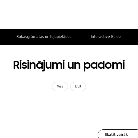
Rokasgrāmatas un lejupielādes
Interactive Guide
Risinājumi un padomi
Viss
BUJ
Skatīt vairāk