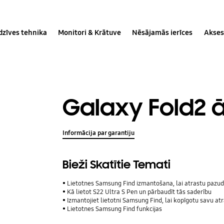
dzīves tehnika
Monitori & Krātuve
Nēsājamās ierīces
Akses
Galaxy Fold2 
Informācija par garantiju
Bieži Skatītie Temati
Lietotnes Samsung Find izmantošana, lai atrastu pazudu
Kā lietot S22 Ultra S Pen un pārbaudīt tās saderību
Izmantojiet lietotni Samsung Find, lai kopīgotu savu atrašan
Lietotnes Samsung Find funkcijas