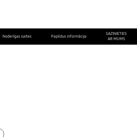
SAZINIETIES
Noderīgas saites
Papildus informācija
AR MUMS