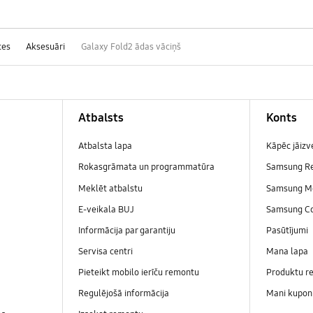
ces
Aksesuāri
Galaxy Fold2 ādas vāciņš
Atbalsts
Konts
Atbalsta lapa
Kāpēc jāiz
Rokasgrāmata un programmatūra
Samsung R
Meklēt atbalstu
Samsung M
E-veikala BUJ
Samsung C
Informācija par garantiju
Pasūtījumi
Servisa centri
Mana lapa
Pieteikt mobilo ierīču remontu
Produktu re
Regulējošā informācija
Mani kupon