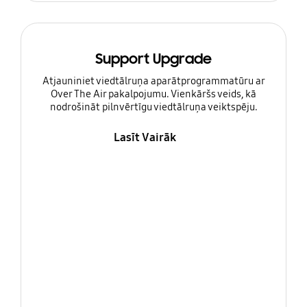
Support Upgrade
Atjauniniet viedtālruņa aparātprogrammatūru ar
Over The Air pakalpojumu. Vienkāršs veids, kā
nodrošināt pilnvērtīgu viedtālruņa veiktspēju.
Lasīt Vairāk