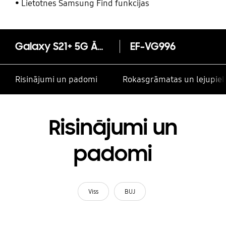
un citām kontaktpersonām
Lietotnes Samsung Find funkcijas
Galaxy S21+ 5G Ādas vāciņš
EF-VG996
Risinājumi un padomi
Rokasgrāmatas un lejupiel
Risinājumi un
padomi
Viss
BUJ