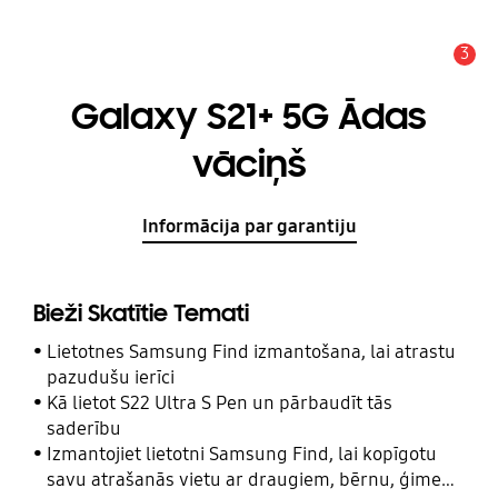
3
Brīdinājums
Galaxy S21+ 5G Ādas
vāciņš
Informācija par garantiju
Bieži Skatītie Temati
Lietotnes Samsung Find izmantošana, lai atrastu
pazudušu ierīci
Kā lietot S22 Ultra S Pen un pārbaudīt tās
saderību
Izmantojiet lietotni Samsung Find, lai kopīgotu
savu atrašanās vietu ar draugiem, bērnu, ģimeni