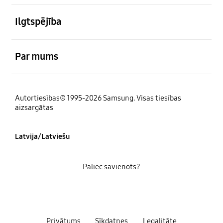
atvērts
Ilgtspējība
atvērts
Par mums
Autortiesības© 1995-2026 Samsung. Visas tiesības
aizsargātas
Latvija/Latviešu
Paliec savienots?
Privātums
Sīkdatnes
Legalitāte