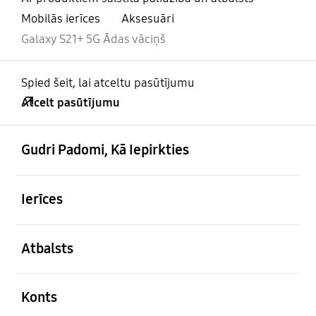
Mobilās ierīces
Aksesuāri
Galaxy S21+ 5G Ādas vāciņš
Spied šeit, lai atceltu pasūtījumu
Atcelt pasūtījumu
atvērts
Footer Navigation
Gudri Padomi, Kā Iepirkties
atvērts
Ierīces
atvērts
Atbalsts
atvērts
Konts