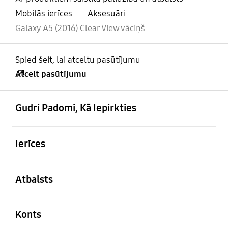
Mobilās ierīces
Aksesuāri
Galaxy A5 (2016) Clear View vāciņš
Spied šeit, lai atceltu pasūtījumu
Atcelt pasūtījumu
atvērts
Footer Navigation
Gudri Padomi, Kā Iepirkties
atvērts
Ierīces
atvērts
Atbalsts
atvērts
Konts