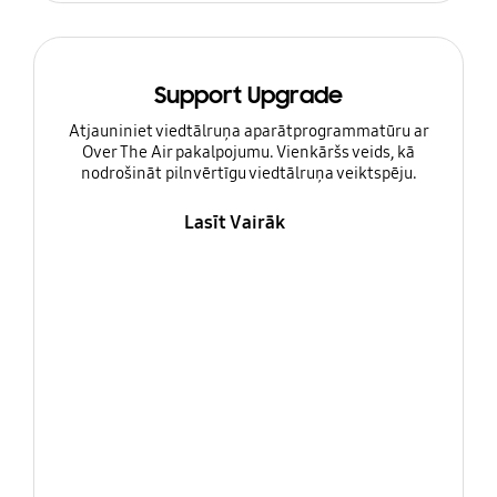
Support Upgrade
Atjauniniet viedtālruņa aparātprogrammatūru ar
Over The Air pakalpojumu. Vienkāršs veids, kā
nodrošināt pilnvērtīgu viedtālruņa veiktspēju.
Lasīt Vairāk