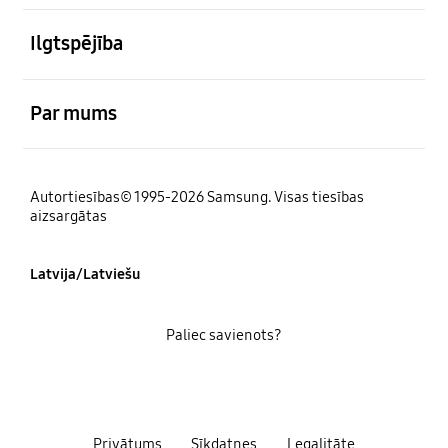
atvērts
Ilgtspējība
atvērts
Par mums
Autortiesības© 1995-2026 Samsung. Visas tiesības
aizsargātas
Latvija/Latviešu
Paliec savienots?
Privātums
Sīkdatnes
Legalitāte