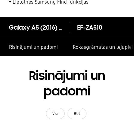
un citām kontaktpersonām
Lietotnes Samsung Find funkcijas
Galaxy A5 (2016) Clear View vāciņš
EF-ZA510
Risinājumi un padomi
Rokasgrāmatas un lejupiel
Risinājumi un
padomi
Viss
BUJ