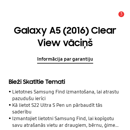
3
Brīdinājums
Galaxy A5 (2016) Clear
View vāciņš
Informācija par garantiju
Bieži Skatītie Temati
Lietotnes Samsung Find izmantošana, lai atrastu
pazudušu ierīci
Kā lietot S22 Ultra S Pen un pārbaudīt tās
saderību
Izmantojiet lietotni Samsung Find, lai kopīgotu
savu atrašanās vietu ar draugiem, bērnu, ģimeni