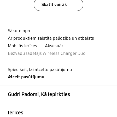
Skatīt vairāk
Sākumlapa
Ar produktiem saistīta palīdzība un atbalsts
Mobilās ierīces
Aksesuāri
Bezvadu lādētājs Wireless Charger Duo
Spied šeit, lai atceltu pasūtījumu
Atcelt pasūtījumu
atvērts
Footer Navigation
Gudri Padomi, Kā Iepirkties
atvērts
Ierīces