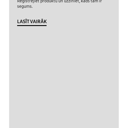
Reģistrējiet produktu un uzziniet, kāds tam ir
segums.
LASĪT VAIRĀK