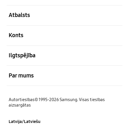
atvērts
Atbalsts
atvērts
Konts
atvērts
Ilgtspējība
atvērts
Par mums
Autortiesības© 1995-2026 Samsung. Visas tiesības
aizsargātas
Latvija/Latviešu