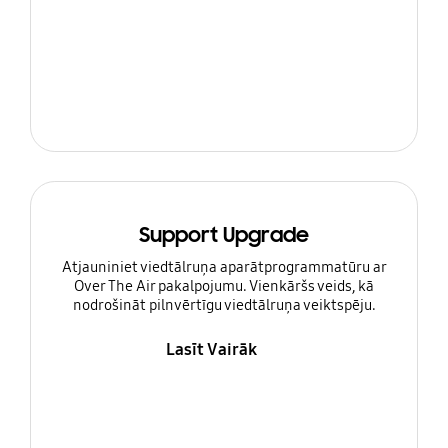
Support Upgrade
Atjauniniet viedtālruņa aparātprogrammatūru ar
Over The Air pakalpojumu. Vienkāršs veids, kā
nodrošināt pilnvērtīgu viedtālruņa veiktspēju.
Lasīt Vairāk