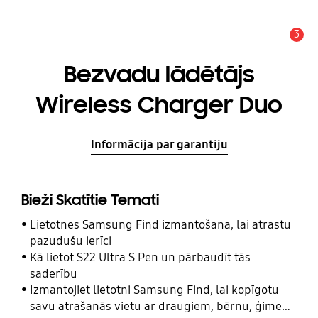
3
Brīdinājums
Bezvadu lādētājs
Wireless Charger Duo
Informācija par garantiju
Bieži Skatītie Temati
Lietotnes Samsung Find izmantošana, lai atrastu
pazudušu ierīci
Kā lietot S22 Ultra S Pen un pārbaudīt tās
saderību
Izmantojiet lietotni Samsung Find, lai kopīgotu
savu atrašanās vietu ar draugiem, bērnu, ģimeni