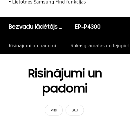
un citām kontaktpersonām
Lietotnes Samsung Find funkcijas
Bezvadu lādētājs Wireless Charger Duo
EP-P4300
Risinājumi un padomi
Rokasgrāmatas un lejupiel
Risinājumi un
padomi
Viss
BUJ