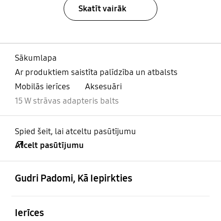
Skatīt vairāk
Sākumlapa
Ar produktiem saistīta palīdzība un atbalsts
Mobilās ierīces
Aksesuāri
15 W strāvas adapteris balts
Spied šeit, lai atceltu pasūtījumu
Atcelt pasūtījumu
atvērts
Footer Navigation
Gudri Padomi, Kā Iepirkties
atvērts
Ierīces