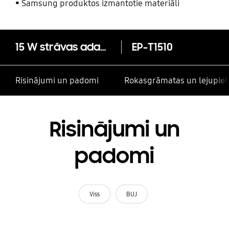
un citām kontaktpersonām
Samsung produktos izmantotie materiāli
15 W strāvas adapteris balts
EP-T1510
Risinājumi un padomi
Rokasgrāmatas un lejupiel
Risinājumi un
padomi
Viss
BUJ