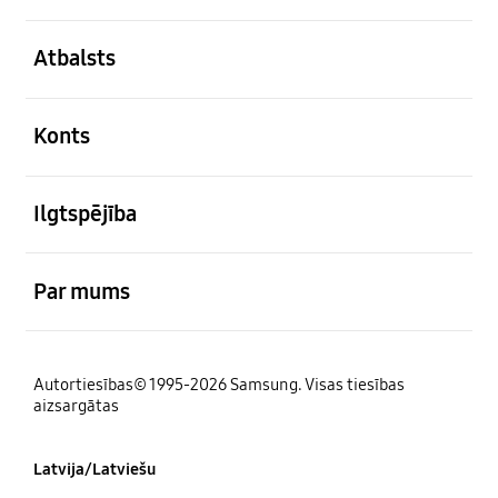
atvērts
Atbalsts
atvērts
Konts
atvērts
Ilgtspējība
atvērts
Par mums
Autortiesības© 1995-2026 Samsung. Visas tiesības
aizsargātas
Latvija/Latviešu