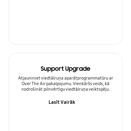
Support Upgrade
Atjauniniet viedtālruņa aparātprogrammatūru ar
Over The Air pakalpojumu. Vienkāršs veids, kā
nodrošināt pilnvērtīgu viedtālruņa veiktspēju.
Lasīt Vairāk