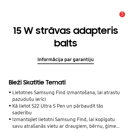
3
Brīdinājums
15 W strāvas adapteris
balts
Informācija par garantiju
Bieži Skatītie Temati
Lietotnes Samsung Find izmantošana, lai atrastu
pazudušu ierīci
Kā lietot S22 Ultra S Pen un pārbaudīt tās
saderību
Izmantojiet lietotni Samsung Find, lai kopīgotu
savu atrašanās vietu ar draugiem, bērnu, ģimeni