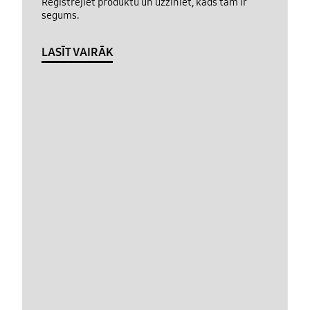
Reģistrējiet produktu un uzziniet, kāds tam ir
segums.
LASĪT VAIRĀK