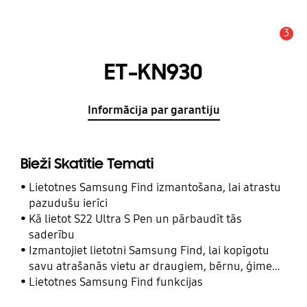
3
Brīdinājums
ET-KN930
Informācija par garantiju
Bieži Skatītie Temati
Lietotnes Samsung Find izmantošana, lai atrastu
pazudušu ierīci
Kā lietot S22 Ultra S Pen un pārbaudīt tās
saderību
Izmantojiet lietotni Samsung Find, lai kopīgotu
savu atrašanās vietu ar draugiem, bērnu, ģimeni
un citām kontaktpersonām
Lietotnes Samsung Find funkcijas