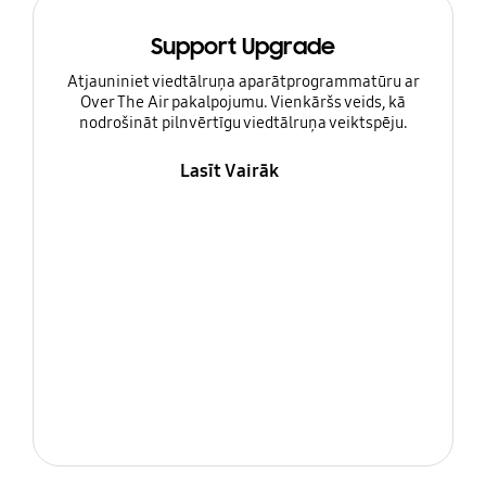
Support Upgrade
Atjauniniet viedtālruņa aparātprogrammatūru ar
Over The Air pakalpojumu. Vienkāršs veids, kā
nodrošināt pilnvērtīgu viedtālruņa veiktspēju.
Lasīt Vairāk