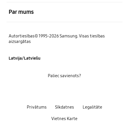
atvērts
Par mums
Autortiesības© 1995-2026 Samsung. Visas tiesības
aizsargātas
Latvija/Latviešu
Paliec savienots?
Privātums
Sīkdatnes
Legalitāte
Vietnes Karte