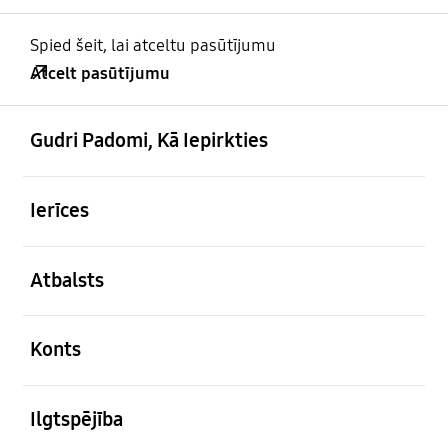
Spied šeit, lai atceltu pasūtījumu
Atcelt pasūtījumu
atvērts
Footer Navigation
Gudri Padomi, Kā Iepirkties
atvērts
Ierīces
atvērts
Atbalsts
atvērts
Konts
atvērts
Ilgtspējība