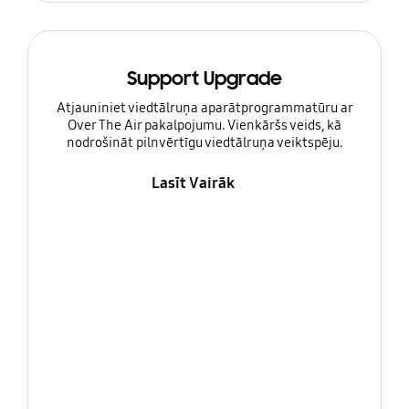
Support Upgrade
Atjauniniet viedtālruņa aparātprogrammatūru ar
Over The Air pakalpojumu. Vienkāršs veids, kā
nodrošināt pilnvērtīgu viedtālruņa veiktspēju.
Lasīt Vairāk