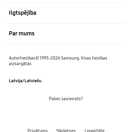
atvērts
Ilgtspējība
atvērts
Par mums
Autortiesības© 1995-2026 Samsung. Visas tiesības
aizsargātas
Latvija/Latviešu
Paliec savienots?
Privātums
Sīkdatnes
Legalitāte