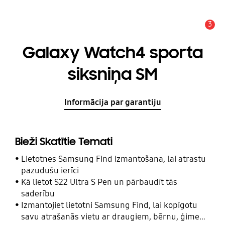
3
Brīdinājums
Galaxy Watch4 sporta
siksniņa SM
Informācija par garantiju
Bieži Skatītie Temati
Lietotnes Samsung Find izmantošana, lai atrastu
pazudušu ierīci
Kā lietot S22 Ultra S Pen un pārbaudīt tās
saderību
Izmantojiet lietotni Samsung Find, lai kopīgotu
savu atrašanās vietu ar draugiem, bērnu, ģimeni