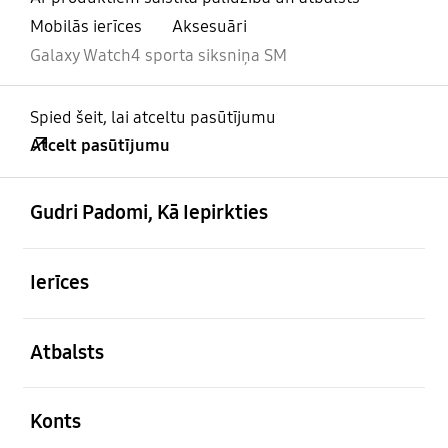
Mobilās ierīces
Aksesuāri
Galaxy Watch4 sporta siksniņa SM
Spied šeit, lai atceltu pasūtījumu
Atcelt pasūtījumu
atvērts
Footer Navigation
Gudri Padomi, Kā Iepirkties
atvērts
Ierīces
atvērts
Atbalsts
atvērts
Konts