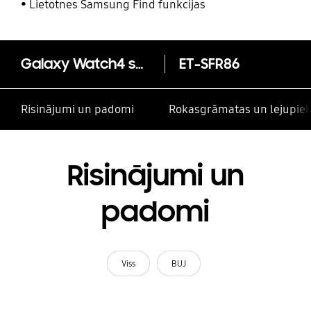
un citām kontaktpersonām
Lietotnes Samsung Find funkcijas
Galaxy Watch4 sporta siksniņa SM
ET-SFR86
Risinājumi un padomi
Rokasgrāmatas un lejupiel
Risinājumi un
padomi
Viss
BUJ