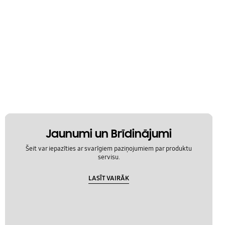
Jaunumi un Brīdinājumi
Šeit var iepazīties ar svarīgiem paziņojumiem par produktu
servisu.
LASĪT VAIRĀK