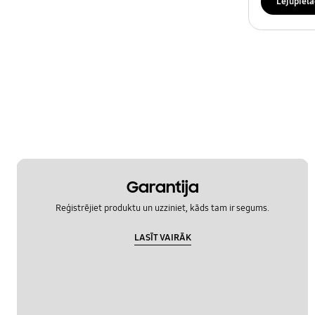
Lejupielā
Garantija
Reģistrējiet produktu un uzziniet, kāds tam ir segums.
LASĪT VAIRĀK