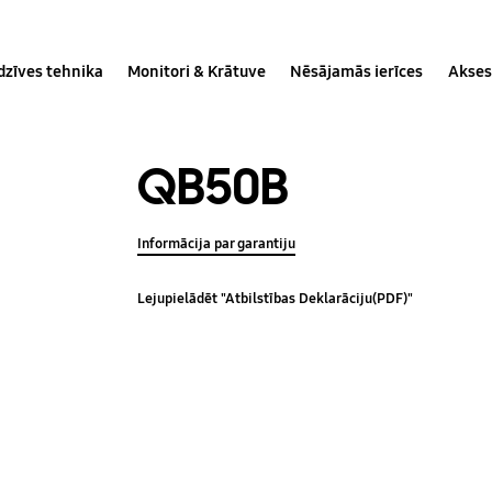
dzīves tehnika
Monitori & Krātuve
Nēsājamās ierīces
Akses
QB50B
Informācija par garantiju
Lejupielādēt "Atbilstības Deklarāciju(PDF)"