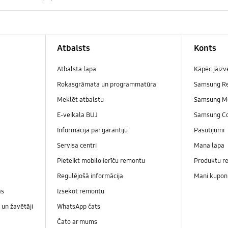
Atbalsts
Konts
Atbalsta lapa
Kāpēc jāiz
Rokasgrāmata un programmatūra
Samsung R
Meklēt atbalstu
Samsung M
E-veikala BUJ
Samsung C
Informācija par garantiju
Pasūtījumi
Servisa centri
Mana lapa
Pieteikt mobilo ierīču remontu
Produktu re
Regulējošā informācija
Mani kupon
as
Izsekot remontu
un žavētāji
WhatsApp čats
Čato ar mums