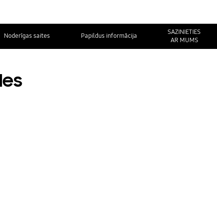
SAZINIETIES
Noderīgas saites
Papildus informācija
AR MUMS
des