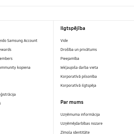
Ilgtspējība
veido Samsung Account
Vide
ewards
Drošība un privātums
embers
Pieejamība
ommunity kopiena
Iekļaujoša darba vieta
Korporatīvā pilsonība
Korporatīvā ilgtspēja
ģistrācija
Par mums
i
Uzņēmuma informācija
Uzņēmējdarbības nozare
Zīmola identitāte