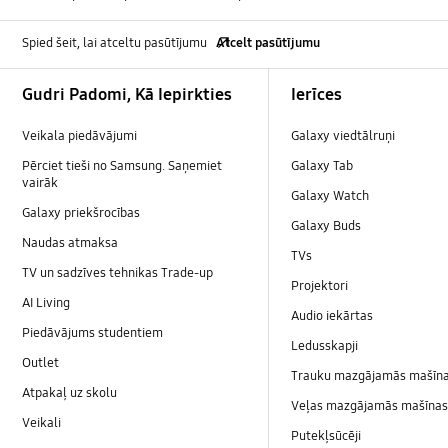
Spied šeit, lai atceltu pasūtījumu
Atcelt pasūtījumu
Footer Navigation
Gudri Padomi, Kā Iepirkties
Ierīces
Veikala piedāvājumi
Galaxy viedtālruņi
Pērciet tieši no Samsung. Saņemiet
Galaxy Tab
vairāk
Galaxy Watch
Galaxy priekšrocības
Galaxy Buds
Naudas atmaksa
TVs
TV un sadzīves tehnikas Trade-up
Projektori
AI Living
Audio iekārtas
Piedāvājums studentiem
Ledusskapji
Outlet
Trauku mazgājamās mašīn
Atpakaļ uz skolu
Veļas mazgājamās mašīnas 
Veikali
Putekļsūcēji