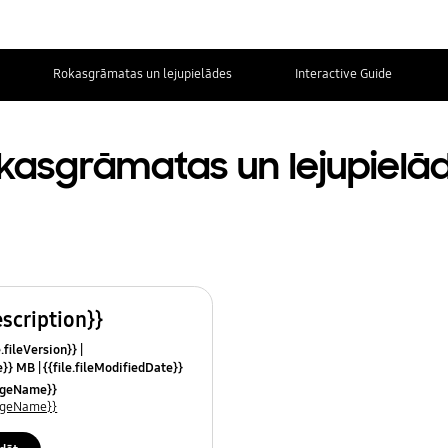
Rokasgrāmatas un lejupielādes
Interactive Guide
kasgrāmatas un lejupielā
escription}}
e.fileVersion}}
ze}} MB
{{file.fileModifiedDate}}
mes}}
uageName}}
uageName}}