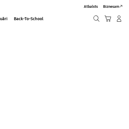
Atbalsts
Biznesam
Meklēt
Grozs
Pieteikšanās/Sign-Up
uāri
Back-To-School
Meklēt