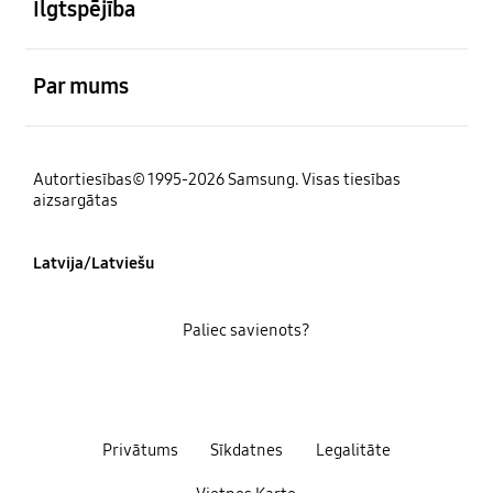
Ilgtspējība
atvērts
Par mums
Autortiesības© 1995-2026 Samsung. Visas tiesības
aizsargātas
Latvija/Latviešu
Paliec savienots?
Privātums
Sīkdatnes
Legalitāte