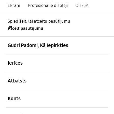
Ekrāni
Profesionālie displeji
OH75A
Spied šeit, lai atceltu pasūtījumu
Atcelt pasūtījumu
atvērts
Footer Navigation
Gudri Padomi, Kā Iepirkties
atvērts
Ierīces
atvērts
Atbalsts
atvērts
Konts
atvērts