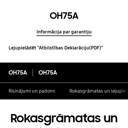
OH75A
Informācija par garantiju
Lejupielādēt "Atbilstības Deklarāciju(PDF)"
OH75A
OH75A
Risinājumi un padomi
Rokasgrāmatas un lejupiel
Rokasgrāmatas un