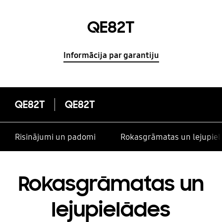
QE82T
Informācija par garantiju
QE82T
QE82T
Risinājumi un padomi
Rokasgrāmatas un lejupiel
Rokasgrāmatas un
lejupielādes