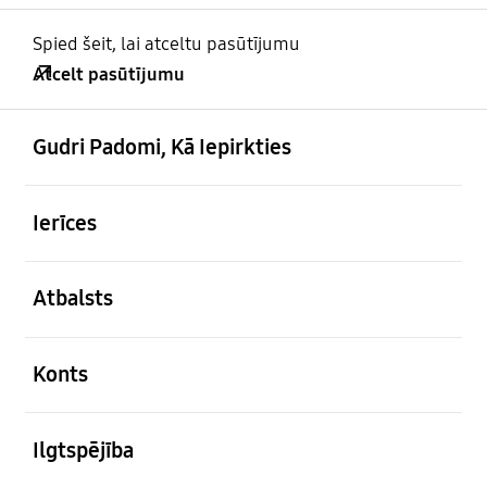
Spied šeit, lai atceltu pasūtījumu
Atcelt pasūtījumu
atvērts
Footer Navigation
Gudri Padomi, Kā Iepirkties
atvērts
Ierīces
atvērts
Atbalsts
atvērts
Konts
atvērts
Ilgtspējība