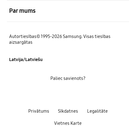
atvērts
Par mums
Autortiesības© 1995-2026 Samsung. Visas tiesības
aizsargātas
Latvija/Latviešu
Paliec savienots?
Privātums
Sīkdatnes
Legalitāte
Vietnes Karte