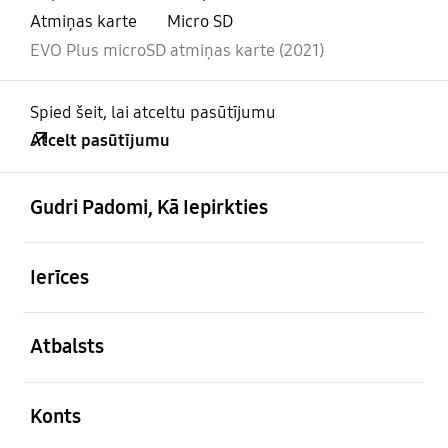
Atmiņas karte
Micro SD
EVO Plus microSD atmiņas karte (2021)
Spied šeit, lai atceltu pasūtījumu
Atcelt pasūtījumu
atvērts
Footer Navigation
Gudri Padomi, Kā Iepirkties
atvērts
Ierīces
atvērts
Atbalsts
atvērts
Konts