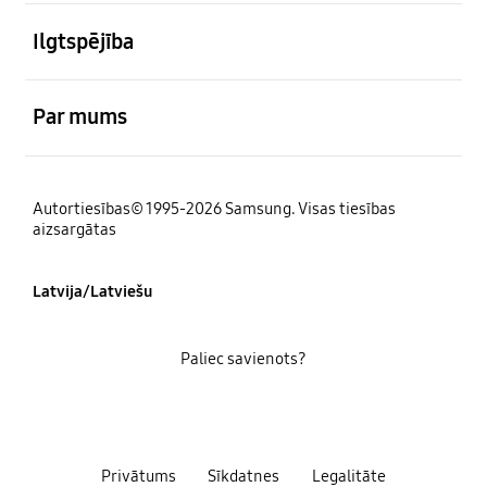
atvērts
Ilgtspējība
atvērts
Par mums
Autortiesības© 1995-2026 Samsung. Visas tiesības
aizsargātas
Latvija/Latviešu
Paliec savienots?
Privātums
Sīkdatnes
Legalitāte