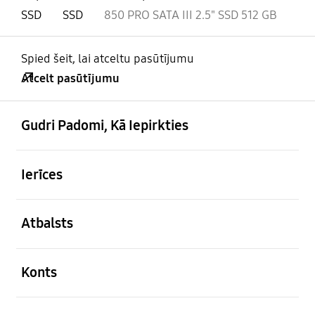
SSD
SSD
850 PRO SATA III 2.5" SSD 512 GB
Spied šeit, lai atceltu pasūtījumu
Atcelt pasūtījumu
atvērts
Footer Navigation
Gudri Padomi, Kā Iepirkties
atvērts
Ierīces
atvērts
Atbalsts
atvērts
Konts
atvērts