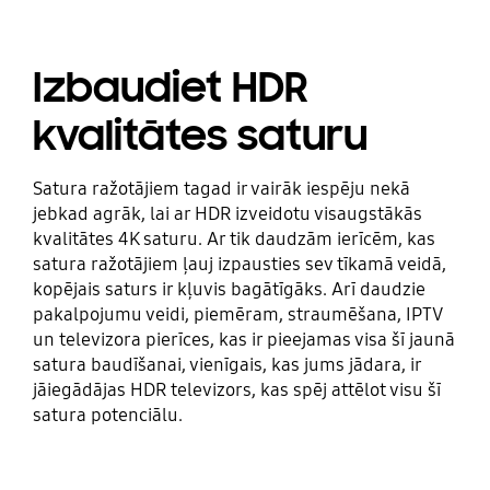
Izbaudiet HDR
kvalitātes saturu
Satura ražotājiem tagad ir vairāk iespēju nekā
jebkad agrāk, lai ar HDR izveidotu visaugstākās
kvalitātes 4K saturu. Ar tik daudzām ierīcēm, kas
satura ražotājiem ļauj izpausties sev tīkamā veidā,
kopējais saturs ir kļuvis bagātīgāks. Arī daudzie
pakalpojumu veidi, piemēram, straumēšana, IPTV
un televizora pierīces, kas ir pieejamas visa šī jaunā
satura baudīšanai, vienīgais, kas jums jādara, ir
jāiegādājas HDR televizors, kas spēj attēlot visu šī
satura potenciālu.