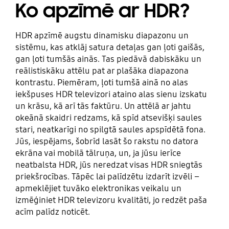
Ko apzīmē ar HDR?
HDR apzīmē augstu dinamisku diapazonu un
sistēmu, kas atklāj satura detaļas gan ļoti gaišās,
gan ļoti tumšās ainās. Tas piedāvā dabiskāku un
reālistiskāku attēlu pat ar plašāka diapazona
kontrastu. Piemēram, ļoti tumšā ainā no alas
iekšpuses HDR televizori ataino alas sienu izskatu
un krāsu, kā arī tās faktūru. Un attēlā ar jahtu
okeānā skaidri redzams, kā spīd atsevišķi saules
stari, neatkarīgi no spilgtā saules apspīdētā fona.
Jūs, iespējams, šobrīd lasāt šo rakstu no datora
ekrāna vai mobilā tālruņa, un, ja jūsu ierīce
neatbalsta HDR, jūs neredzat visas HDR sniegtās
priekšrocības. Tāpēc lai palīdzētu izdarīt izvēli –
apmeklējiet tuvāko elektronikas veikalu un
izmēģiniet HDR televizoru kvalitāti, jo redzēt paša
acīm palīdz noticēt.