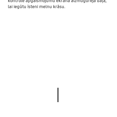
kontrolē apgaismojumu ekrāna aizmugurējā daļā,
lai iegūtu īsteni melnu krāsu.
│