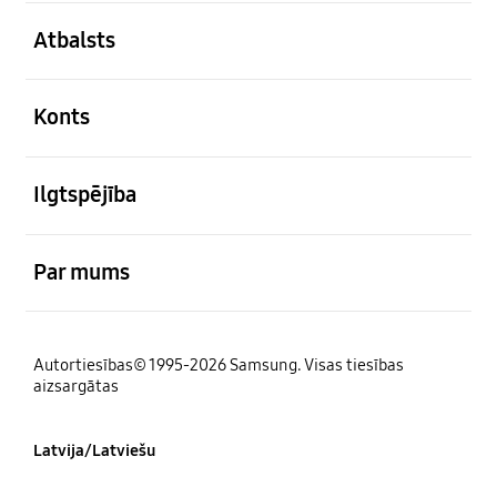
atvērts
Atbalsts
atvērts
Konts
atvērts
Ilgtspējība
atvērts
Par mums
Autortiesības© 1995-2026 Samsung. Visas tiesības
aizsargātas
Latvija/Latviešu