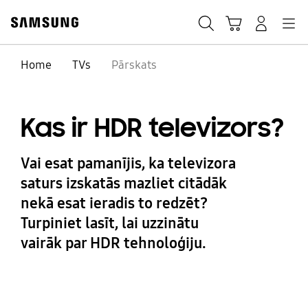
Skip
Skip
to
to
Meklēt
Grozs
Pieteikšanās
Navigation
content
accessibility
help
Home
TVs
Pārskats
Kas ir HDR televizors?
Vai esat pamanījis, ka televizora
saturs izskatās mazliet citādāk
nekā esat ieradis to redzēt?
Turpiniet lasīt, lai uzzinātu
vairāk par HDR tehnoloģiju.