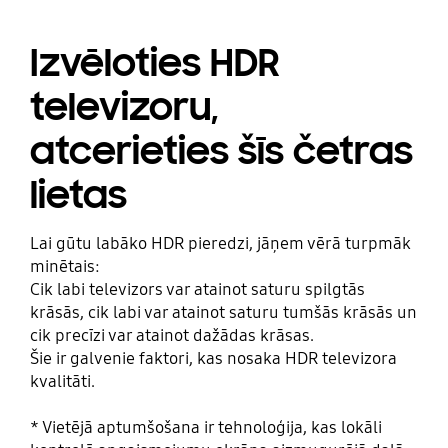
Izvēloties HDR
televizoru,
atcerieties šīs četras
lietas
Lai gūtu labāko HDR pieredzi, jāņem vērā turpmāk
minētais:
Cik labi televizors var atainot saturu spilgtās
krāsās, cik labi var atainot saturu tumšās krāsās un
cik precīzi var atainot dažādas krāsas.
Šie ir galvenie faktori, kas nosaka HDR televizora
kvalitāti.
* Vietējā aptumšošana ir tehnoloģija, kas lokāli