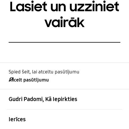
Lasiet un uzziniet
vairāk
Spied šeit, lai atceltu pasūtījumu
Atcelt pasūtījumu
atvērts
Footer Navigation
Gudri Padomi, Kā Iepirkties
atvērts
Ierīces