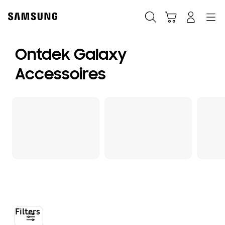
Skip
to
Zoeken
Winkelwagen
Inloggen
Navigation
content
Ontdek Galaxy
Accessoires
Filters