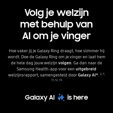
Volg je welzijn
met behulp van
AI om je vinger
Hoe vaker jij je Galaxy Ring draagt, hoe slimmer hij
wordt. Doe de Galaxy Ring om je vinger en laat hem
de hele dag jouw welzijn
volgen
. Ga dan naar de
Samsung Health-app voor een
uitgebreid
2
,
7
,
welzijnsrapport, samengesteld door
Galaxy AI*
.
11
,
12
,
13
Galaxy AI
is here