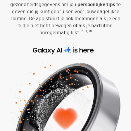
gezondheidsgegevens om jou
persoonlijke tips
te
geven die jij kunt gebruiken voor jouw dagelijkse
routine. De app stuurt je ook meldingen als je een
tijdje niet hebt bewogen of als je hartritme
7
,
11
,
18
onregelmatig lijkt.
Bovenaan is het pictogram te zien van de Samsung Health-app en de tekst Samsung Health. Er is een Galaxy Ring te zien met een gestippeld pictogram van Samsung Health in het midden, alsof het door de ring heen gaat. De ring draait en het pictogram verandert in een gestippeld pictogram van een hart om de hartmeetfunctie van Samsung Health aan te geven. Boven de ring veranderen het pictogram van de Samsung Health-app en de tekst Samsung Health in de tekst 'Galaxy AI is here'.