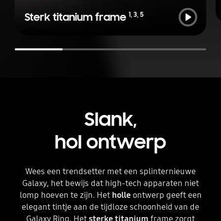
Afspelen
1
,
3
,
5
Sterk titanium frame
Slank,
hol ontwerp
Wees een trendsetter met een splinternieuwe
Galaxy, het bewijs dat high-tech apparaten niet
lomp hoeven te zijn. Het
holle
ontwerp geeft een
elegant tintje aan de tijdloze schoonheid van de
Galaxy Ring. Het
sterke titanium
frame zorgt