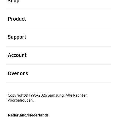
Shop
Open
Product
Open
Support
Open
Account
Open
Over ons
Copyright© 1995-2026 Samsung. Alle Rechten
voorbehouden.
Nederland/Nederlands