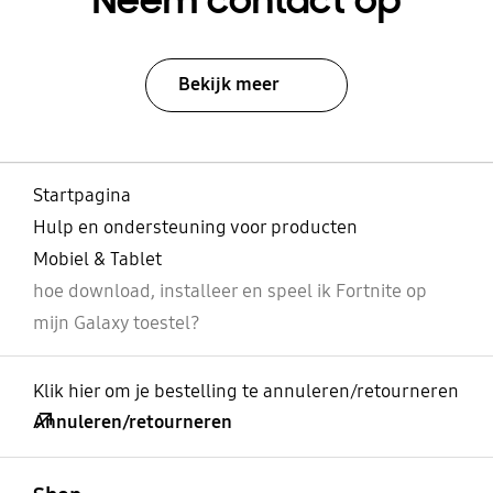
Neem contact op
Bekijk meer
Startpagina
Hulp en ondersteuning voor producten
Mobiel & Tablet
hoe download, installeer en speel ik Fortnite op
mijn Galaxy toestel?
Klik hier om je bestelling te annuleren/retourneren
Annuleren/retourneren
Open
Footer Navigation