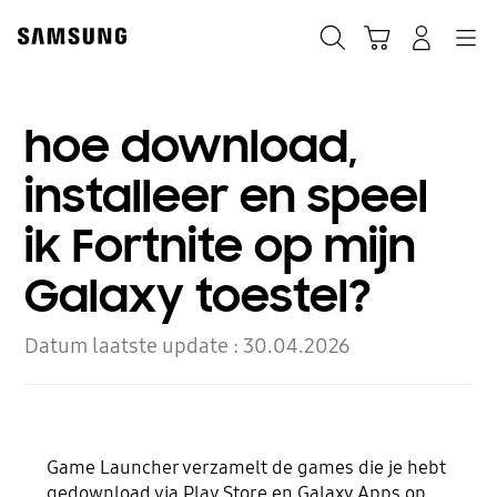
Skip
to
Zoeken
Winkelwagen
Inloggen
Navigation
content
hoe download,
installeer en speel
ik Fortnite op mijn
Galaxy toestel?
Datum laatste update :
30.04.2026
Game Launcher verzamelt de games die je hebt
gedownload via Play Store en Galaxy Apps op