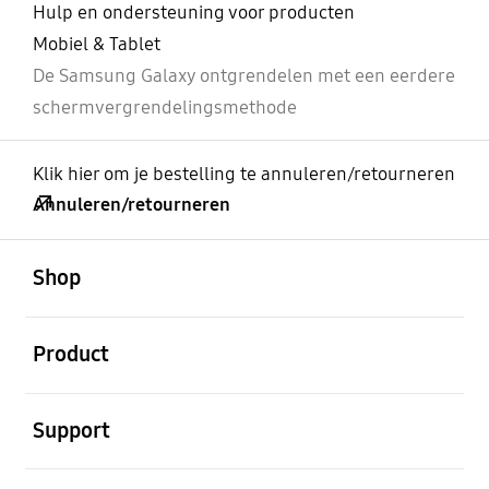
Hulp en ondersteuning voor producten
Mobiel & Tablet
De Samsung Galaxy ontgrendelen met een eerdere
schermvergrendelingsmethode
Klik hier om je bestelling te annuleren/retourneren
Annuleren/retourneren
Open
Footer Navigation
Shop
Open
Product
Open
Support
Open