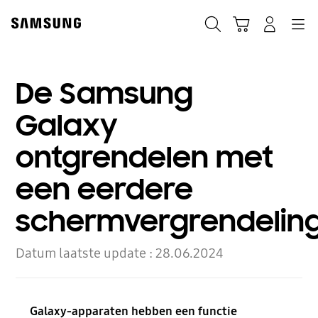
Skip
to
Zoeken
Winkelwagen
Inloggen
Navigation
content
De Samsung
Galaxy
ontgrendelen met
een eerdere
schermvergrendeli
Datum laatste update :
28.06.2024
Galaxy-apparaten hebben een functie