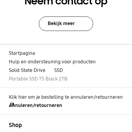
Neem contact op
Bekijk meer
Startpagina
Hulp en ondersteuning voor producten
Solid State Drive
SSD
Portable SSD T5 Black 2TB
Klik hier om je bestelling te annuleren/retourneren
Annuleren/retourneren
Open
Footer Navigation
Shop