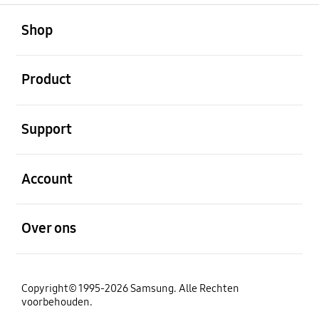
Open
Footer Navigation
Shop
Open
Product
Open
Support
Open
Account
Open
Over ons
Copyright© 1995-2026 Samsung. Alle Rechten
voorbehouden.