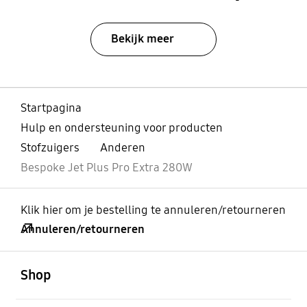
Bekijk meer
Startpagina
Hulp en ondersteuning voor producten
Stofzuigers
Anderen
Bespoke Jet Plus Pro Extra 280W
Klik hier om je bestelling te annuleren/retourneren
Annuleren/retourneren
Open
Footer Navigation
Shop
Open