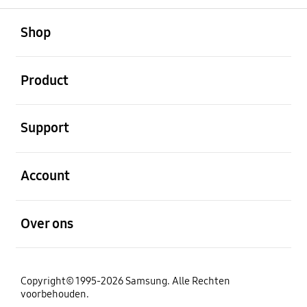
Open
Footer Navigation
Shop
Open
Product
Open
Support
Open
Account
Open
Over ons
Copyright© 1995-2026 Samsung. Alle Rechten
voorbehouden.