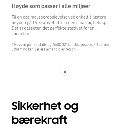
Høyde som passer i alle miljøer
Få en optimal seeropplevelse ved enkelt å justere
høyden på TV-stativet etter egen smak og behag.
Det er dessuten det perfekte stativet for en
soundbar.
* Høyden på midtstativ og Q60D 32" kan ikke justeres.* Stativets
utforming kan variere avhengig av region.
Indicator 1
Sikkerhet og
bærekraft