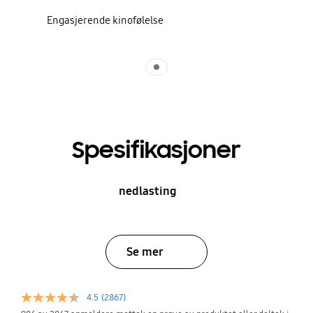
Engasjerende kinofølelse
Indicator 1
Spesifikasjoner
nedlasting
Se mer
4.5
(2867)