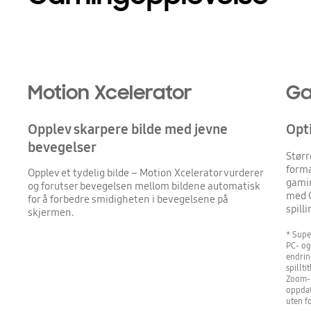
Motion Xcelerator
Ga
Opplev skarpere bilde med jevne
Opt
bevegelser
Størr
forma
Opplev et tydelig bilde – Motion Xcelerator vurderer
gami
og forutser bevegelsen mellom bildene automatisk
med G
for å forbedre smidigheten i bevegelsene på
spilli
skjermen.
* Supe
PC- og
endrin
spillt
Zoom-i
oppdat
uten f