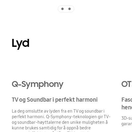
Indicator 1
Indicator 2
Lyd
Playing video
Q-Symphony
OT
TV og Soundbar i perfekt harmoni
Fasc
hen
La deg omslutte av lyden fra en TV og soundbar i
perfekt harmoni. Q-Symphony-teknologien gir TV-
3D-su
og soundbar-høyttalerne den unike muligheten å
garan
kunne brukes samtidig for å oppnå bedre