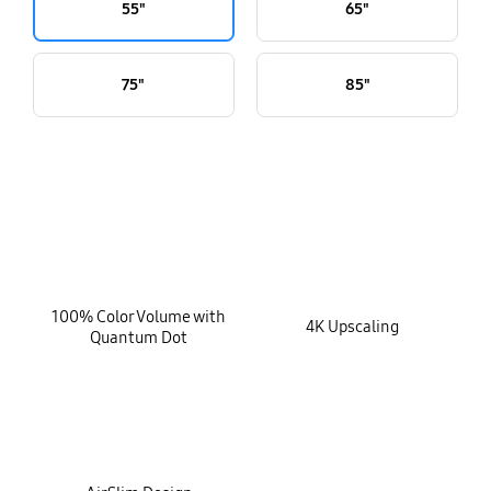
55"
65"
75"
85"
key features
100% Color Volume with
4K Upscaling
Quantum Dot