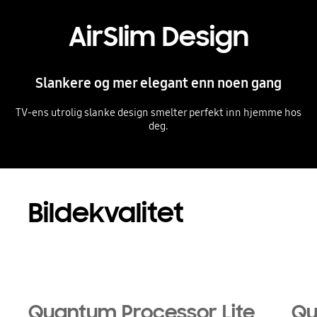
AirSlim Design
Slankere og mer elegant enn noen gang
TV-ens utrolig slanke design smelter perfekt inn hjemme hos
deg.
Playing video
Bildekvalitet
Quantum Processor Lite
Qu