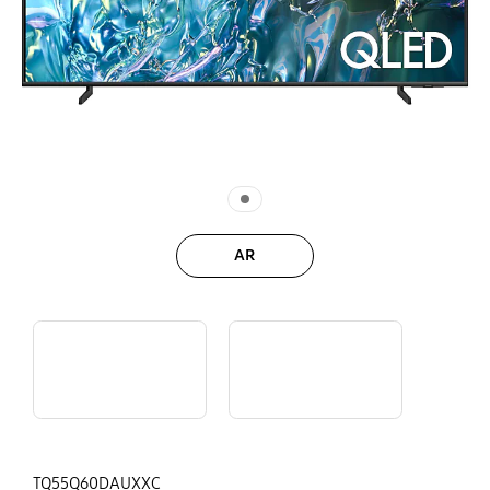
AR
Samsung Tizen OS
Q60D full feature tour video
TQ55Q60DAUXXC