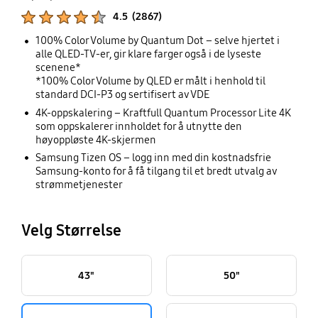
Produktvurderinger :
4.5
(
2867
)
Antall rangeringer :
100% Color Volume by Quantum Dot – selve hjertet i
alle QLED-TV-er, gir klare farger også i de lyseste
scenene*
*100% Color Volume by QLED er målt i henhold til
standard DCI-P3 og sertifisert av VDE
4K-oppskalering – Kraftfull Quantum Processor Lite 4K
som oppskalerer innholdet for å utnytte den
høyoppløste 4K-skjermen
Samsung Tizen OS – logg inn med din kostnadsfrie
Samsung-konto for å få tilgang til et bredt utvalg av
strømmetjenester
Velg Størrelse
43"
50"