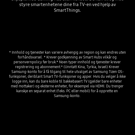
styre smartenhetene dine fra TV-en ved hjelp av
SmartThings.
* Innhold og tjenester kan variere avhengig av region og kan endres uten 
forhåndsvarsel. * Krever godkjenning av Smart Hubs vilkår og 
personvernpolicy før bruk.* Noen typer innhold og tjenester krever 
registrering og abonnement.* (Unntatt Kina, Tyrkia, Israel) Krever 
Samsung-konto for å få tilgang til hele utvalget av Samsung Tizen OS-
funksjoner, deriblant Smart TV-funksjoner og apper. Hvis du velger å ikke 
logge inn, kan du bare koble til bakkebasert TV (gjelder bare enheter 
med mottaker) og eksterne enheter, for eksempel via HDMI. Du trenger 
kanskje en separat enhet (f.eks. PC eller mobil) for å opprette en 