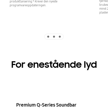
fjernk
produktlansering.* Krever den nyeste
brukes
programvareoppdateringen.
minst 
plaste
Indicator 1
Indicator 2
Indicator 3
For enestående lyd
Premium Q-Series Soundbar