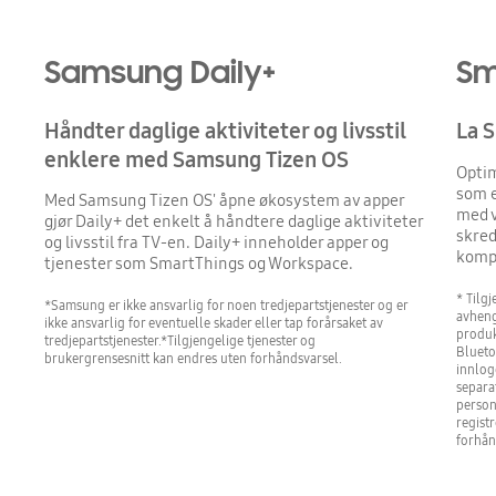
Samsung Daily+
Sm
Håndter daglige aktiviteter og livsstil
La 
enklere med Samsung Tizen OS
Optim
som e
Med Samsung Tizen OS' åpne økosystem av apper
med v
gjør Daily+ det enkelt å håndtere daglige aktiviteter
skred
og livsstil fra TV-en. Daily+ inneholder apper og
kompa
tjenester som SmartThings og Workspace.
* Tilg
*Samsung er ikke ansvarlig for noen tredjepartstjenester og er
avheng
ikke ansvarlig for eventuelle skader eller tap forårsaket av
produk
tredjepartstjenester.*Tilgjengelige tjenester og
Blueto
brukergrensesnitt kan endres uten forhåndsvarsel.
innlog
separa
person
regist
forhån