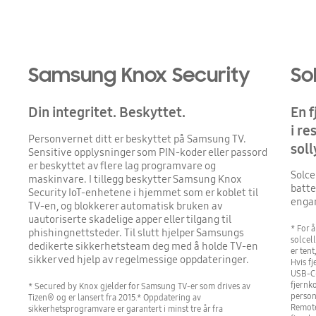
Samsung Knox Security
So
Din integritet. Beskyttet.
En f
i re
Personvernet ditt er beskyttet på Samsung TV.
soll
Sensitive opplysninger som PIN-koder eller passord
er beskyttet av flere lag programvare og
Solce
maskinvare. I tillegg beskytter Samsung Knox
batte
Security IoT-enhetene i hjemmet som er koblet til
engan
TV-en, og blokkerer automatisk bruken av
uautoriserte skadelige apper eller tilgang til
* For 
phishingnettsteder. Til slutt hjelper Samsungs
solcel
dedikerte sikkerhetsteam deg med å holde TV-en
er tent
sikker ved hjelp av regelmessige oppdateringer.
Hvis f
USB-C-
fjernk
* Secured by Knox gjelder for Samsung TV-er som drives av
person
Tizen® og er lansert fra 2015.* Oppdatering av
Remote
sikkerhetsprogramvare er garantert i minst tre år fra