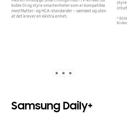
styre
koble til og styre smartenheter som er kompatible
intui
med Matter- og HCA-standarder – sømløst og uten
at det krever en ekstra enhet.
* Bild
Bruker
Indicator 1
Indicator 2
Indicator 3
Samsung Daily+