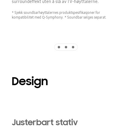
surroundeffekt uten å slå av TV-høyttalerne.
* Sjekk soundbarhøyttalernes produktspesifikasjoner for
kompatibilitet med Q-Symphony. * Soundbar selges separat.
Indicator 1
Indicator 2
Indicator 3
Design
Playing video
Justerbart stativ