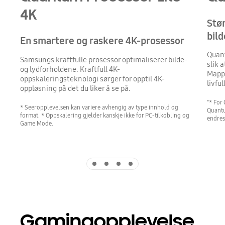
4K
Stø
bild
En smartere og raskere 4K-prosessor
Quan
Samsungs kraftfulle prosessor optimaliserer bilde-
slik 
og lydforholdene. Kraftfull 4K-
Mappi
oppskaleringsteknologi sørger for opptil 4K-
livful
oppløsning på det du liker å se på.
"* For
* Seeropplevelsen kan variere avhengig av type innhold og
Quantu
format. * Oppskalering gjelder kanskje ikke for PC-tilkobling og
endres
Game Mode.
Indicator 1
Indicator 2
Indicator 3
Indicator 4
Gamingopplevelse