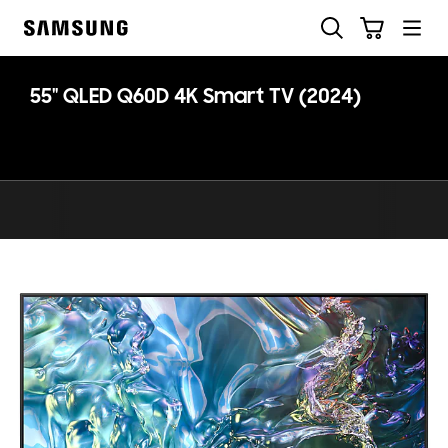
Skip
Søk
Handlevogn
to
Samsung
content
55" QLED Q60D 4K Smart TV (2024)