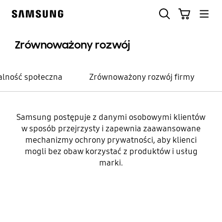
Skip
Szukaj
Koszyk
to
Samsung
content
Zrównoważony rozwój
lność społeczna
Zrównoważony rozwój firmy
Samsung postępuje z danymi osobowymi klientów
Ochrona prywatności
w sposób przejrzysty i zapewnia zaawansowane
mechanizmy ochrony prywatności, aby klienci
Bezpieczeństwo
mogli bez obaw korzystać z produktów i usług
prywatności danych, aby
marki.
można było z nich
korzystać bez obaw