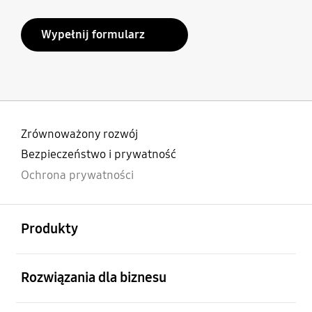
Wypełnij formularz
Zrównoważony rozwój
Bezpieczeństwo i prywatność
Ochrona prywatności
otwarty
Footer Navigation
Produkty
otwarty
Rozwiązania dla biznesu
otwarty