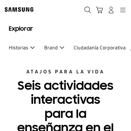
Skip
to
Búsqueda
Carrito
Registrarse
Navegación
content
Explorar
Historias
Brand
Ciudadanía Corporativa
ATAJOS PARA LA VIDA
Seis actividades
interactivas
para la
enseñanza en el