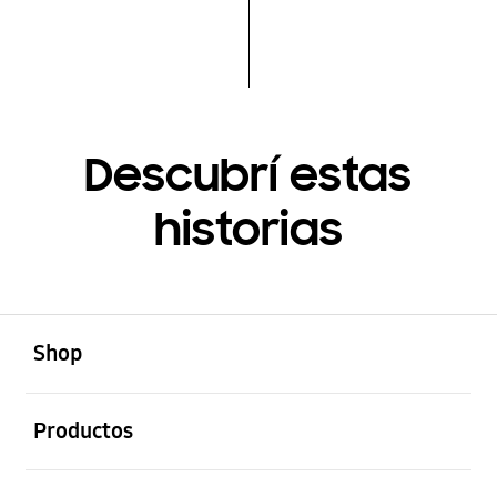
Descubrí estas
historias
abierto
Footer Navigation
Shop
abierto
Productos
abierto