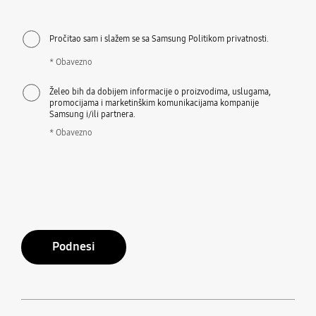
Pročitao sam i slažem se sa Samsung Politikom privatnosti.
* Obavezno
Želeo bih da dobijem informacije o proizvodima, uslugama,
promocijama i marketinškim komunikacijama kompanije
Samsung i/ili partnera.
* Obavezno
Podnesi