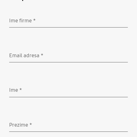
Ime firme
*
Obavezno
Email adresa
*
Obavezno
Ime
*
Obavezno
Prezime
*
Obavezno