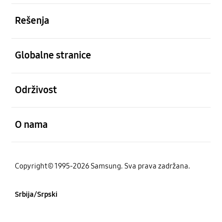
Otvori
Rešenja
Otvori
Globalne stranice
Otvori
Održivost
Otvori
O nama
Copyright© 1995-2026 Samsung. Sva prava zadržana.
Srbija/Srpski