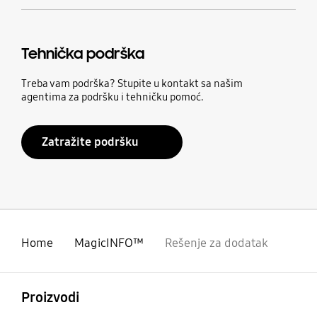
Tehnička podrška
Treba vam podrška? Stupite u kontakt sa našim
agentima za podršku i tehničku pomoć.
Zatražite podršku
Home
MagicINFO™
Rešenje za dodatak
Otvori
Footer Navigation
Proizvodi