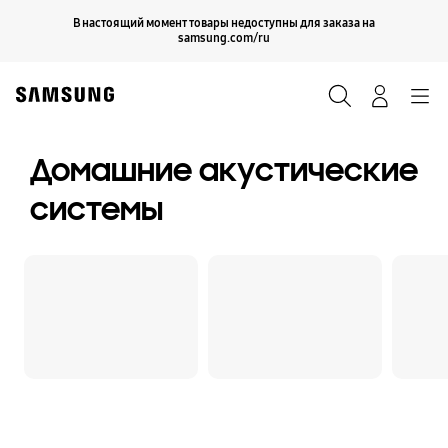
Skip
Продолжить
В настоящий момент товары недоступны для заказа на
Закрыть
to
samsung.com/ru
content
Поиск
Вход
Navigation
Домашние акустические
системы