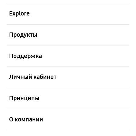
открыть
Explore
открыть
Продукты
открыть
Поддержка
открыть
Личный кабинет
открыть
Принципы
открыть
О компании