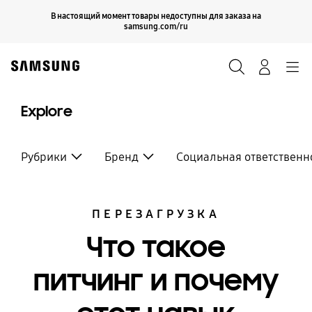
Skip
Продолжить
В настоящий момент товары недоступны для заказа на
Закрыть
to
samsung.com/ru
content
Поиск
Вход
Navigation
Explore
Рубрики
Бренд
Социальная ответственн
ПЕРЕЗАГРУЗКА
Что такое
питчинг и почему