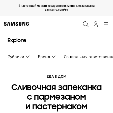
Skip
Продолжить
В настоящий момент товары недоступны для заказа на
Закрыть
to
samsung.com/ru
content
Поиск
Вход
Navigation
Explore
Рубрики
Бренд
Социальная ответственн
ЕДА & ДОМ
Сливочная запеканка
с пармезаном
и пастернаком