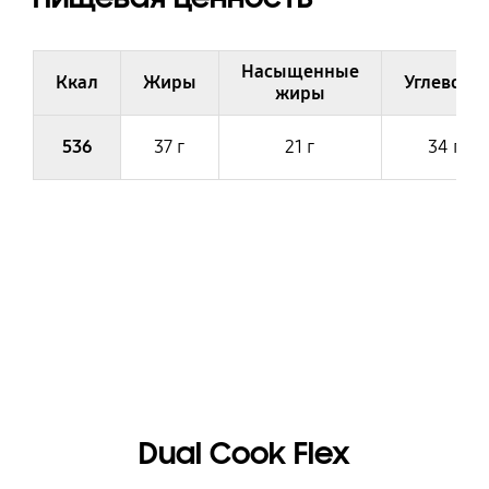
Насыщенные
Ккал
Жиры
Углеводы
жиры
Пищевая ценность канапе со свеклой и рикоттой
536
37 г
21 г
34 г
Dual Cook Flex