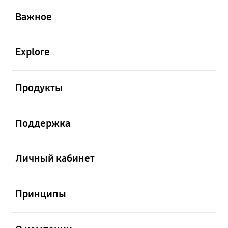
Важное
открыть
Explore
открыть
Продукты
открыть
Поддержка
открыть
Личный кабинет
открыть
Принципы
открыть