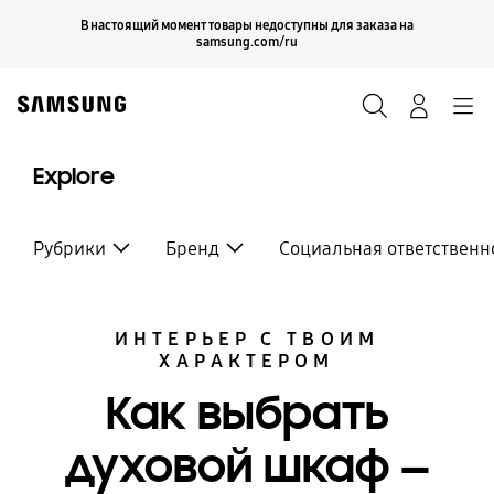
Skip
Продолжить
В настоящий момент товары недоступны для заказа на
Закрыть
to
samsung.com/ru
content
Поиск
Вход
Navigation
Explore
Рубрики
Бренд
Социальная ответственн
ИНТЕРЬЕР С ТВОИМ
ХАРАКТЕРОМ
Как выбрать
духовой шкаф —