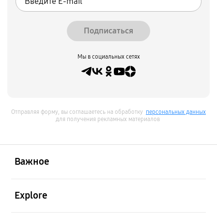
Подписаться
Мы в социальных сетях
Отправляя форму, вы соглашаетесь на обработку
персональных данных
для получения рекламных материалов
открыть
Footer Navigation
Важное
открыть
Explore
открыть