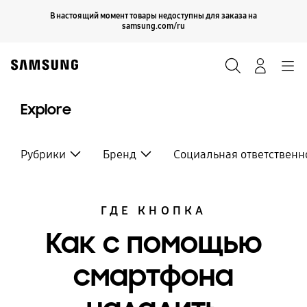
Skip
Продолжить
В настоящий момент товары недоступны для заказа на
Закрыть
to
samsung.com/ru
content
Поиск
Вход
Navigation
Explore
Рубрики
Бренд
Социальная ответственн
ГДЕ КНОПКА
Как с помощью
смартфона