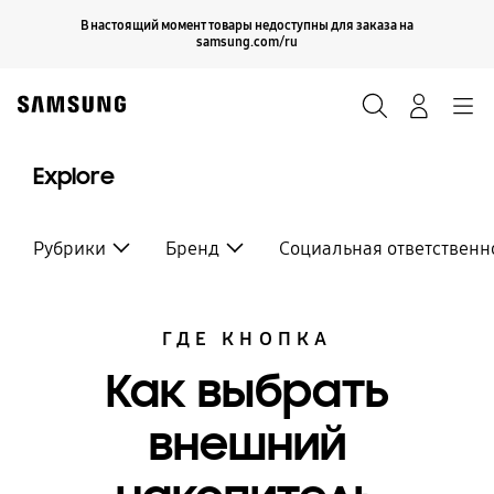
Skip
Продолжить
В настоящий момент товары недоступны для заказа на
Закрыть
to
samsung.com/ru
content
Поиск
Вход
Navigation
Explore
Рубрики
Бренд
Социальная ответственн
ГДЕ КНОПКА
Как выбрать
внешний