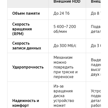
Внешние HDD
Внешние
Объем памяти
До 24 Тб
До 8 Тб
Скорость
5 400–7 200
Подвиж
вращения
об/мин
деталей 
(RPM)
Скорость
До 300 Мб/с
До 3 000
записи данных
Механизм
Выдержи
можно
падение 
Ударопрочность
повредить
высоты д
при тряске и
двух мет
переноске
Из-за
вращения
Устройст
диска
подвижн
Надежность и
устройство
деталей
комфорт
может
работает