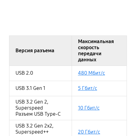
0
Максимальная
скорость
Версия разъема
передачи
данных
USB 2.0
480 Мбит/c
USB 3.1 Gen 1
5 Гбит/c
USB 3.2 Gen 2,
Superspeed
10 Гбит/c
Разъем USB Type-C
USB 3.2 Gen 2x2,
Superspeed++
20 Гбит/c