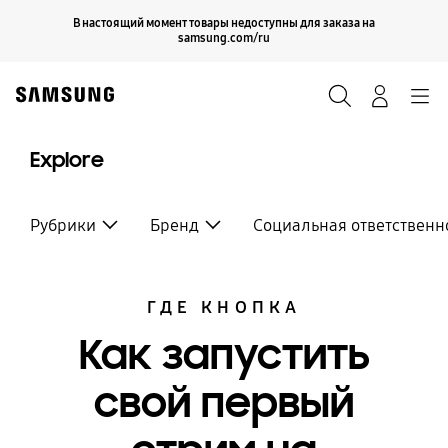
Skip
Продолжить
В настоящий момент товары недоступны для заказа на
Закрыть
to
samsung.com/ru
content
Поиск
Вход
Navigation
Explore
Рубрики
Бренд
Социальная ответственн
ГДЕ КНОПКА
Как запустить
свой первый