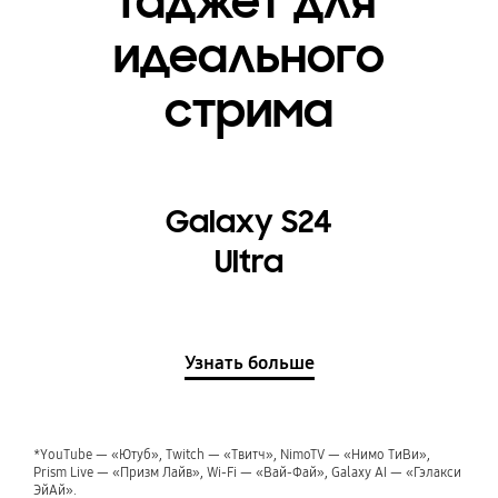
Гаджет для
идеального
стрима
Galaxy S24
Ultra
Узнать больше
*YouTube — «Ютуб‎», Twitch — «‎Твитч», NimoTV — «‎Нимо ТиВи»,
Prism Live — «‎Призм Лайв», Wi-Fi — «‎Вай-Фай», Galaxy AI — «‎Гэлакси
ЭйАй».