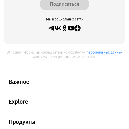
Подписаться
Мы в социальных сетях
Отправляя форму, вы соглашаетесь на обработку
персональных данных
для получения рекламных материалов
открыть
Footer Navigation
Важное
открыть
Explore
открыть
Продукты