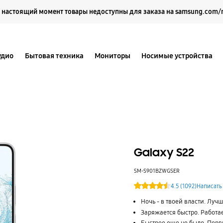
Выберите свое местоположение и язык.
 настоящий момент товары недоступны для заказа на samsung.com/
удио
Бытовая техника
Мониторы
Носимые устройства
Galaxy S22
SM-S901BZWGSER
4.5 (1092)
Написать
Ночь - в твоей власти. Луч
Заряжается быстро. Работа