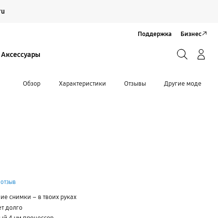
Продолжить
ru
Закрыть
Поддержка
Бизнес
Поиск
Вход/Регистрация
Аксессуары
Поиск
Обзор
Характеристики
Отзывы
Другие модели
 отзыв
шие снимки – в твоих руках
ет долго