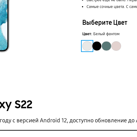
Быстрее еще не было. Перв
Самые сочные цвета. С са
Выберите Цвет
Цвет:
Белый фантом
xy S22
оду с версией Android 12, доступно обновление до 