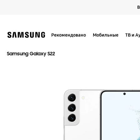
Skip
В
to
content
Рекомендовано
Мобильные
ТВ и А
Samsung Galaxy S22