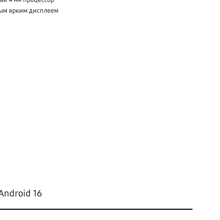
ый 4 нм процессор
мым ярким дисплеем
Android 16