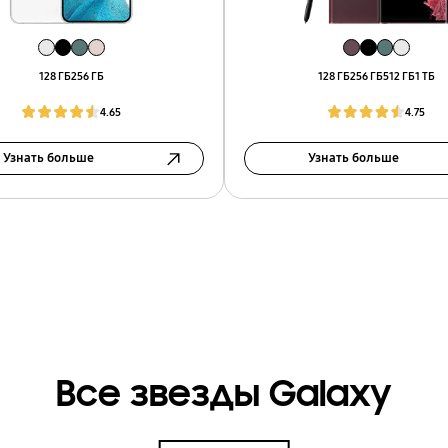
128 ГБ
256 ГБ
128 ГБ
256 ГБ
512 ГБ
1 ТБ
4.65
4.75
Узнать больше
Узнать больше
Все звезды Galaxy